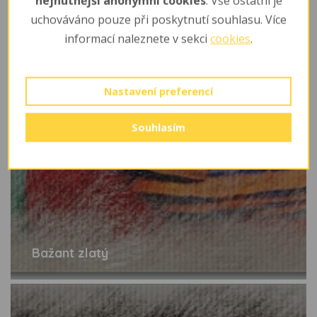
nejnutnější anonymní cookies
. Vše ostatní je
uchováváno pouze při poskytnutí souhlasu. Více
informací naleznete v sekci
cookies
.
Nastavení preferencí
Souhlasím
Bažant zlatý