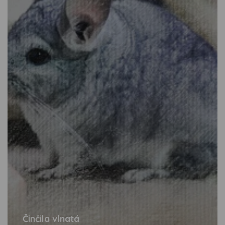
Činčila vlnatá