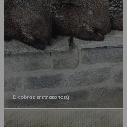
Dikobraz srstnatonosý