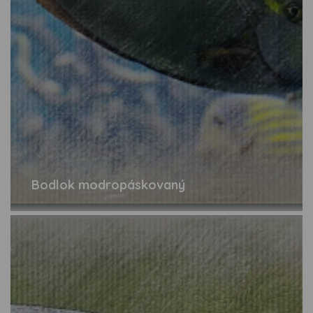
Bodlok modropáskovaný