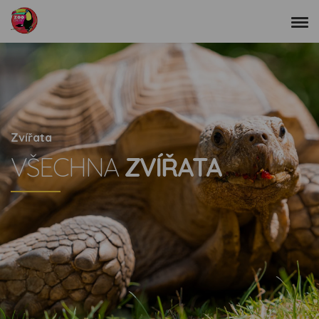
Zvířata
VŠECHNA
ZVÍŘATA