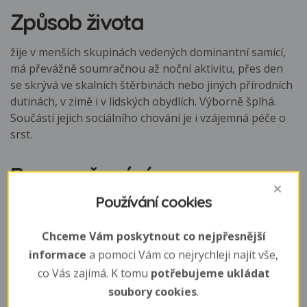
Způsob života
žije v menších skupinách vedených dominantní samicí,
má převážně soumračnou až noční aktivitu, přes den
se skrývá ve skalních štěrbinách nebo jiných přírodních
dutinách, v zimě i v lidských obydlích. Výborně šplhá.
Součástí jejich sociálního chování je i vzájemná péče o
srst.
Rozmnožování
Používání cookies
páření probíhá mezi březnem a červnem. Březost 5 - 6
týdnů. Samice buduje jednoduché hnízdo, při porodu a
Chceme Vám poskytnout co nejpřesnější
někdy i péči o potomstvo jí asistují ostatní samice. Jedna
informace
a pomoci Vám co nejrychleji najít vše,
myš může mít 2 - 5 vrhů do roka.
co Vás zajímá. K tomu
potřebujeme ukládat
Mláďata
soubory cookies
.