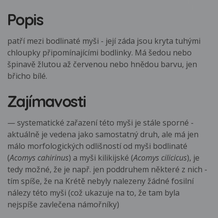
Popis
patří mezi bodlinaté myši - její záda jsou kryta tuhými
chloupky připomínajícími bodlinky. Má šedou nebo
špinavě žlutou až červenou nebo hnědou barvu, jen
břicho bílé.
Zajímavosti
— systematické zařazení této myši je stále sporné -
aktuálně je vedena jako samostatný druh, ale má jen
málo morfologických odlišností od myši bodlinaté
(
Acomys cahirinus
) a myši kilikijské (
Acomys cilicicus
), je
tedy možné, že je např. jen poddruhem některé z nich -
tím spíše, že na Krétě nebyly nalezeny žádné fosilní
nálezy této myši (což ukazuje na to, že tam byla
nejspíše zavlečena námořníky)