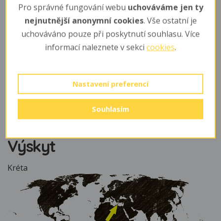
Pro správné fungování webu
uchováváme jen ty
obvykle 2 - 3 poměrně vyvinutých mláďat - lehce
nejnutnější anonymní cookies
. Vše ostatní je
osrstěných a po dvou dnech otevírající oči. Samice je
uchováváno pouze při poskytnutí souhlasu. Více
odstavuje asi po 3 týdnech.
informací naleznete v sekci
cookies
.
Potrava
semena, trávy, listí, ale i hmyz a plži
Nastavení preferencí
Dožívá se
Souhlasím
okolo 3 let (v zajetí obvykle okolo 5 let)
Výskyt
Kréta