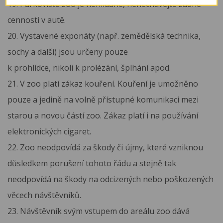
19. Parkoviště zoo je nehlídané, nenechávejte žádné
cennosti v autě.
20. Vystavené exponáty (např. zemědělská technika,
sochy a další) jsou určeny pouze
k prohlídce, nikoli k prolézání, šplhání apod.
21. V zoo platí zákaz kouření. Kouření je umožněno
pouze a jedině na volně přístupné komunikaci mezi
starou a novou částí zoo. Zákaz platí i na používání
elektronických cigaret.
22. Zoo neodpovídá za škody či újmy, které vzniknou
důsledkem porušení tohoto řádu a stejně tak
neodpovídá na škody na odcizených nebo poškozených
věcech návštěvníků.
23. Návštěvník svým vstupem do areálu zoo dává