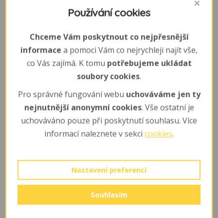
pokyny pro různé aktivity v zoo (provozní řád dětských
Používání cookies
hřišť, dětského koutku, průchozí expozice, jízda na
ponících apod.).
Chceme Vám poskytnout co nejpřesnější
informace
a pomoci Vám co nejrychleji najít vše,
16. Do zoo se zakazuje vstup osobám, které jsou pod
co Vás zajímá. K tomu
potřebujeme ukládat
vlivem omamných a psychotropních látek. Dále se
soubory cookies
.
zakazuje vnášet do prostor zoo omamné a
Pro správné fungování webu
uchováváme jen ty
psychotropní látky, látky hořlavé a výbušné. Tento
nejnutnější anonymní cookies
. Vše ostatní je
zákaz se vztahuje i na zábavní pyrotechniku všech
uchováváno pouze při poskytnutí souhlasu. Více
kategorií, dále nafukovací balónky. V zoo platí zákaz
informací naleznete v sekci
cookies
.
rozdělávání ohňů a manipulace s otevřeným ohněm.
17. V zoo je zákaz používání přístrojů určených k hlasité
Nastavení preferencí
reprodukci hudby a zvuku.
18. V zoo platí zákaz používání bezpilotních prostředků
Souhlasím
všech kategorií včetně dronů.