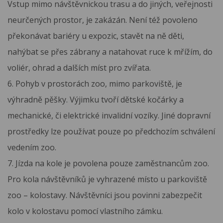
Vstup mimo návštěvnickou trasu a do jiných, veřejnosti
neurčených prostor, je zakázán. Není též povoleno
překonávat bariéry u expozic, stavět na ně děti,
nahýbat se přes zábrany a natahovat ruce k mřížím, do
voliér, ohrad a dalších míst pro zvířata.
6. Pohyb v prostorách zoo, mimo parkoviště, je
výhradně pěšky. Výjimku tvoří dětské kočárky a
mechanické, či elektrické invalidní vozíky. Jiné dopravní
prostředky lze používat pouze po předchozím schválení
vedením zoo.
7. Jízda na kole je povolena pouze zaměstnancům zoo.
Pro kola návštěvníků je vyhrazené místo u parkoviště
zoo – kolostavy. Návštěvníci jsou povinni zabezpečit
kolo v kolostavu pomocí vlastního zámku.