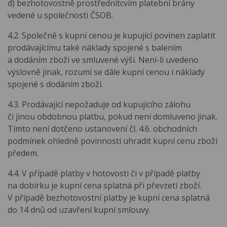
d) bezhotovostně prostřednitcvím platební brány
vedené u společnosti ČSOB.
4.2. Společně s kupní cenou je kupující povinen zaplatit
prodávajícímu také náklady spojené s balením
a dodáním zboží ve smluvené výši. Není-li uvedeno
výslovně jinak, rozumí se dále kupní cenou i náklady
spojené s dodáním zboží.
4.3. Prodávající nepožaduje od kupujícího zálohu
či jinou obdobnou platbu, pokud není domluveno jinak.
Tímto není dotčeno ustanovení čl. 4.6. obchodních
podmínek ohledně povinnosti uhradit kupní cenu zboží
předem.
4.4. V případě platby v hotovosti či v případě platby
na dobírku je kupní cena splatná při převzetí zboží.
V případě bezhotovostní platby je kupní cena splatná
do 14 dnů od uzavření kupní smlouvy.