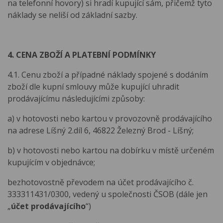
na telefonní hovory) si hradí kupující sám, přičemž tyto
náklady se neliší od základní sazby.
4. CENA ZBOŽÍ A PLATEBNÍ PODMÍNKY
4.1. Cenu zboží a případné náklady spojené s dodáním
zboží dle kupní smlouvy může kupující uhradit
prodávajícímu následujícími způsoby:
a) v hotovosti nebo kartou v provozovně prodávajícího
na adrese Líšný 2.díl 6, 46822 Železný Brod - Líšný;
b) v hotovosti nebo kartou na dobírku v místě určeném
kupujícím v objednávce;
bezhotovostně převodem na účet prodávajícího č.
333311431/0300, vedený u společnosti ČSOB (dále jen
„
účet prodávajícího
“)