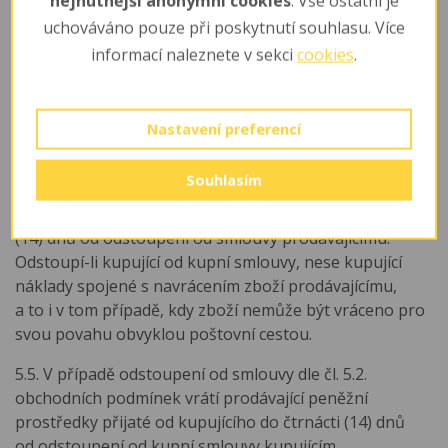
nejnutnější anonymní cookies
. Vše ostatní je
využit vzorový formulář poskytovaný prodávajícím,
uchováváno pouze při poskytnutí souhlasu. Více
který naleznete ke zkopírování v sekci Reklamační řád
na našem eshopu. Odstoupení od kupní smlouvy může
informací naleznete v sekci
cookies
.
kupující zasílat přímo na adresu provozovny nebo sídla
prodávajícího. Pro doručování odstoupení od smlouvy
platí ustanovení čl. 11 těchto obchodních podmínek.
Nastavení preferencí
5.4. V případě odstoupení od kupní smlouvy dle čl. 5.2.
Souhlasím
obchodních podmínek se kupní smlouva od počátku
ruší. Zboží musí být prodávajícímu vráceno do čtrnácti
(14) dnů od odstoupení od smlouvy prodávajícímu.
Odstoupí-li kupující od kupní smlouvy, nese kupující
náklady spojené s navrácením zboží prodávajícímu,
a to i v tom případě, kdy zboží nemůže být vráceno pro
svou povahu obvyklou poštovní cestou.
5.5. V případě odstoupení od smlouvy dle čl. 5.2.
obchodních podmínek vrátí prodávající peněžní
prostředky přijaté od kupujícího do čtrnácti (14) dnů
od odstoupení od kupní smlouvy kupujícím,