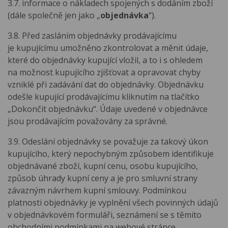
3.7. informace o nákladech spojených s dodáním zboží
(dále společně jen jako „
objednávka
“).
3.8. Před zasláním objednávky prodávajícímu
je kupujícímu umožněno zkontrolovat a měnit údaje,
které do objednávky kupující vložil, a to i s ohledem
na možnost kupujícího zjišťovat a opravovat chyby
vzniklé při zadávání dat do objednávky. Objednávku
odešle kupující prodávajícímu kliknutím na tlačítko
„Dokončit objednávku“. Údaje uvedené v objednávce
jsou prodávajícím považovány za správné.
3.9. Odeslání objednávky se považuje za takový úkon
kupujícího, který nepochybným způsobem identifikuje
objednávané zboží, kupní cenu, osobu kupujícího,
způsob úhrady kupní ceny a je pro smluvní strany
závazným návrhem kupní smlouvy. Podmínkou
platnosti objednávky je vyplnění všech povinných údajů
v objednávkovém formuláři, seznámení se s těmito
obchodními podmínkami na webové stránce