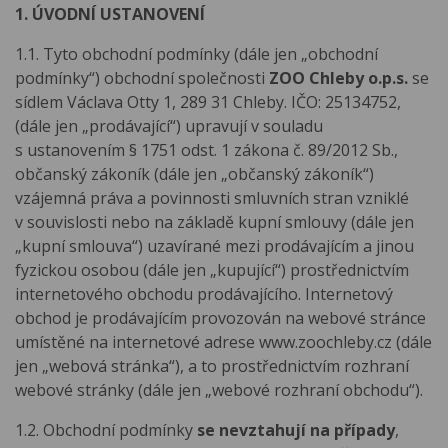
1. ÚVODNÍ USTANOVENÍ
1.1. Tyto obchodní podmínky (dále jen „obchodní
podmínky“) obchodní společnosti
ZOO Chleby o.p.s.
se
sídlem Václava Otty 1, 289 31 Chleby. IČO: 25134752,
(dále jen „prodávající“) upravují v souladu
s ustanovením § 1751 odst. 1 zákona č. 89/2012 Sb.,
občanský zákoník (dále jen „občanský zákoník“)
vzájemná práva a povinnosti smluvních stran vzniklé
v souvislosti nebo na základě kupní smlouvy (dále jen
„kupní smlouva“) uzavírané mezi prodávajícím a jinou
fyzickou osobou (dále jen „kupující“) prostřednictvím
internetového obchodu prodávajícího. Internetový
obchod je prodávajícím provozován na webové stránce
umístěné na internetové adrese www.zoochleby.cz (dále
jen „webová stránka“), a to prostřednictvím rozhraní
webové stránky (dále jen „webové rozhraní obchodu“).
1.2. Obchodní podmínky
se nevztahují na případy
,