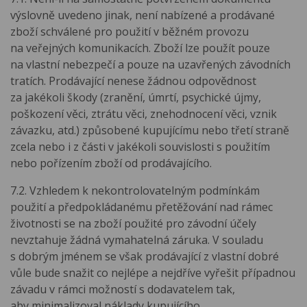
výslovně uvedeno jinak, není nabízené a prodávané
zboží schválené pro použití v běžném provozu
na veřejných komunikacích. Zboží lze použít pouze
na vlastní nebezpečí a pouze na uzavřených závodních
tratích. Prodávající nenese žádnou odpovědnost
za jakékoli škody (zranění, úmrtí, psychické újmy,
poškození věci, ztrátu věci, znehodnocení věci, vznik
závazku, atd.) způsobené kupujícímu nebo třetí straně
zcela nebo i z části v jakékoli souvislosti s použitím
nebo pořízením zboží od prodávajícího.
7.2. Vzhledem k nekontrolovatelným podmínkám
použití a předpokládanému přetěžování nad rámec
životnosti se na zboží použité pro závodní účely
nevztahuje žádná vymahatelná záruka. V souladu
s dobrým jménem se však prodávající z vlastní dobré
vůle bude snažit co nejlépe a nejdříve vyřešit případnou
závadu v rámci možností s dodavatelem tak,
aby minimalizoval náklady kupujícího.