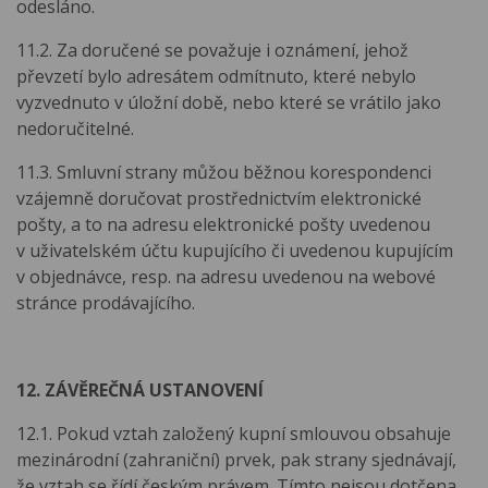
odesláno.
11.2. Za doručené se považuje i oznámení, jehož
převzetí bylo adresátem odmítnuto, které nebylo
vyzvednuto v úložní době, nebo které se vrátilo jako
nedoručitelné.
11.3. Smluvní strany můžou běžnou korespondenci
vzájemně doručovat prostřednictvím elektronické
pošty, a to na adresu elektronické pošty uvedenou
v uživatelském účtu kupujícího či uvedenou kupujícím
v objednávce, resp. na adresu uvedenou na webové
stránce prodávajícího.
12. ZÁVĚREČNÁ USTANOVENÍ
12.1. Pokud vztah založený kupní smlouvou obsahuje
mezinárodní (zahraniční) prvek, pak strany sjednávají,
že vztah se řídí českým právem. Tímto nejsou dotčena