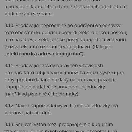
a potvrzení kupujícího o tom, že se s těmito obchodními
podmínkami seznámil.
3.10. Prodávající neprodleně po obdržení objednávky
toto obdržení kupujícímu potvrdí elektronickou poštou,
a to na adresu elektronické pošty kupujícího uvedenou
v uživatelském rozhraní či v objednávce (dále jen
„
elektronická adresa kupujícího
“).
3.11. Prodávající je vždy oprávněn v závislosti
na charakteru objednávky (množství zboží, výše kupní
ceny, předpokládané náklady na dopravu) požádat
kupujícího o dodatečné potvrzení objednávky
(například písemně či telefonicky).
3.12. Návrh kupní smlouvy ve formě objednávky má
platnost patnáct dnů.
3.13. Smluvní vztah mezi prodávajícím a kupujícím
vzniká doručením přijetí objednávky (akceptací), jež