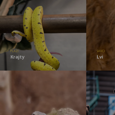
PLAZI
SAVCI
Krajty
Lvi