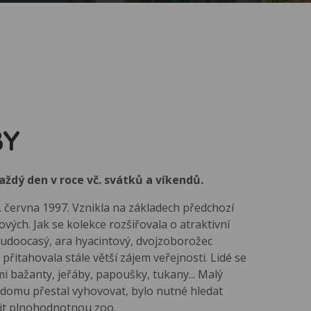
BY
ždý den v roce vč. svátků a víkendů.
 června 1997. Vznikla na základech předchozí
vých. Jak se kolekce rozšiřovala o atraktivní
udoocasý, ara hyacintový, dvojzoborožec
 přitahovala stále větší zájem veřejnosti. Lidé se
mi bažanty, jeřáby, papoušky, tukany... Malý
domu přestal vyhovovat, bylo nutné hledat
ořit plnohodnotnou zoo.