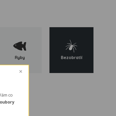
Ryby
Bezobratlí
Vám co
soubory