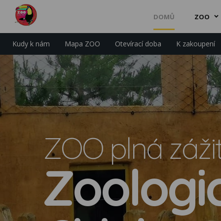
DOMŮ
ZOO
Kudy k nám
Mapa ZOO
Otevírací doba
K zakoupení
ZOO plná záži
Zoologi