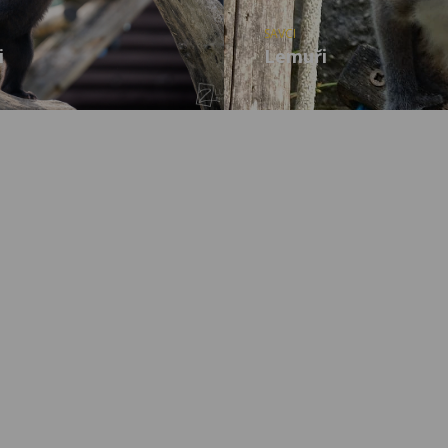
SAVCI
i
Lemuři