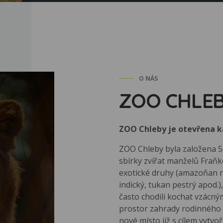
O NÁS
ZOO CHLE
ZOO Chleby je otevřena ka
ZOO Chleby byla založena 5.
sbírky zvířat manželů Fraňko
exotické druhy (amazoňan r
indický, tukan pestrý apod.),
často chodili kochat vzácný
prostor zahrady rodinného 
nové místo již s cílem vytv