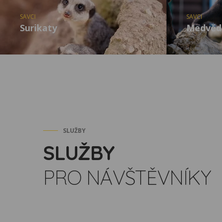
SAVCI
SAVCI
Surikaty
Medvěd
SLUŽBY
SLUŽBY
PRO NÁVŠTĚVNÍKY