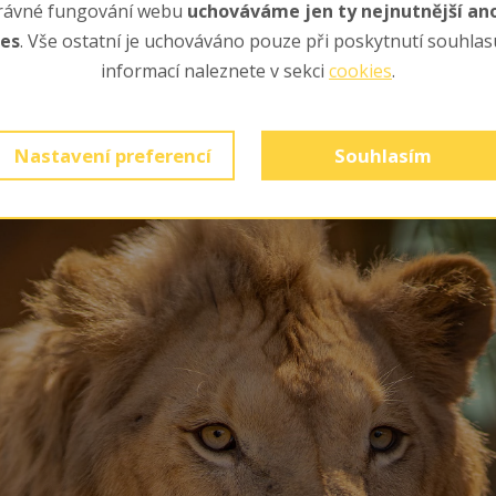
rávné fungování webu
uchováváme jen ty nejnutnější a
ies
. Vše ostatní je uchováváno pouze při poskytnutí souhlasu
informací naleznete v sekci
cookies
.
Nastavení preferencí
Souhlasím