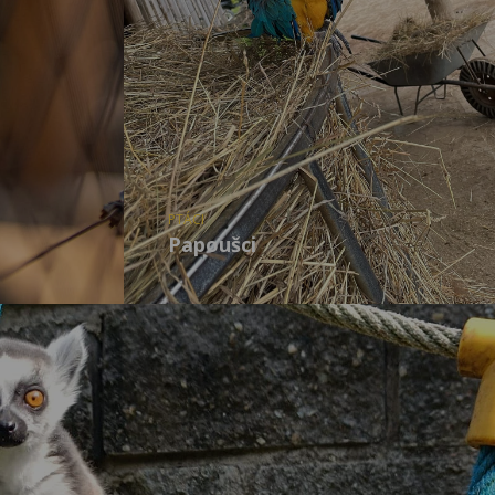
PTÁCI
Papoušci