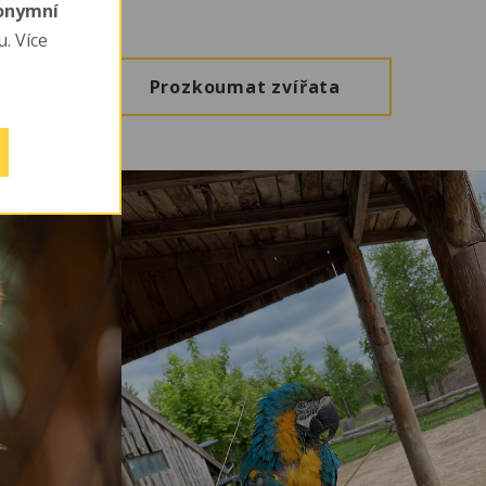
nonymní
. Více
Prozkoumat zvířata