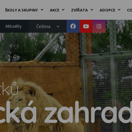
ŠKOLY A SKUPINY
AKCE
ZVÍŘATA
ADOPCE
CO
Aktuality
Čeština
tků
cká zahra