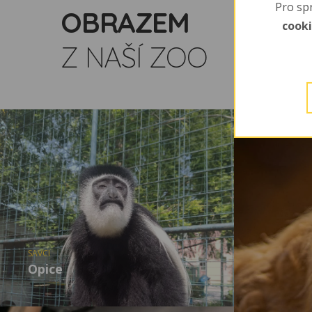
Pro sp
OBRAZEM
cook
Z NAŠÍ ZOO
SAVCI
Opice