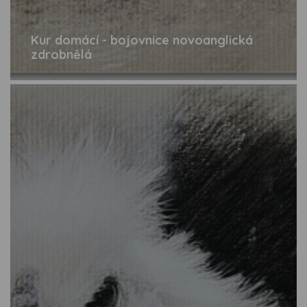
Kur domácí - bojovnice novoanglická
zdrobnělá