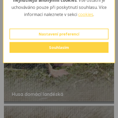
nejnutnější anonymní cookies
. Vše ostatní je
uchováváno pouze při poskytnutí souhlasu. Více
informací naleznete v sekci
cookies
.
Nastavení preferencí
Souhlasím
Husa domácí landéská