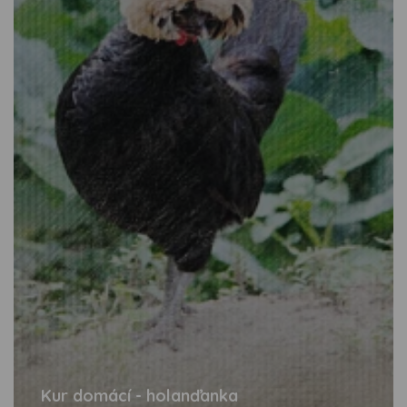
Kur domácí - holanďanka