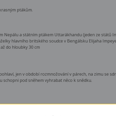
okrasným ptákům.
m Nepálu a státním ptákem Uttarákhandu (jeden ze států In
želky hlavního britského soudce v Bengálsku Elijaha Impey
 až do hloubky 30 cm
pohlaví, jen v období rozmnožování v párech, na zimu se sdru
sou schopni pod sněhem vyhrabat něco k snědku.
i hlasitým voláním vábí slepice. Když samice přijde, kohout
i uplácí i kusem potravy. Tok probíhá párově, ale pozorovány