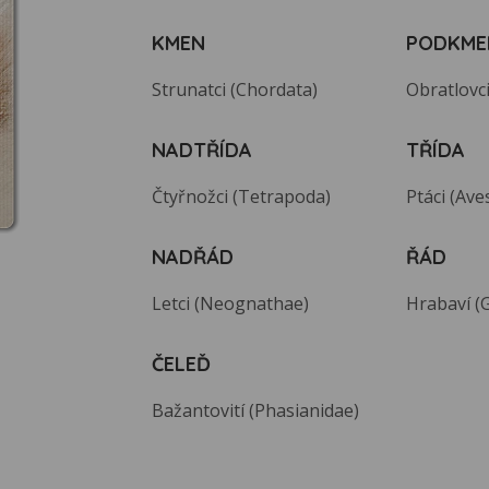
KMEN
PODKME
Strunatci (Chordata)
Obratlovci
NADTŘÍDA
TŘÍDA
Čtyřnožci (Tetrapoda)
Ptáci (Ave
NADŘÁD
ŘÁD
Letci (Neognathae)
Hrabaví (
ČELEĎ
Bažantovití (Phasianidae)