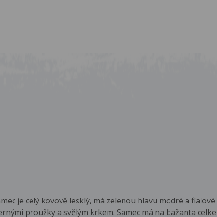
amec je celý kovově lesklý, má zelenou hlavu modré a fialové
rnými proužky a svělým krkem. Samec má na bažanta celkem