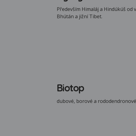
Především Himaláj a Hindúkúš od 
Bhútán a jižní Tibet.
Biotop
dubové, borové a rododendronové l