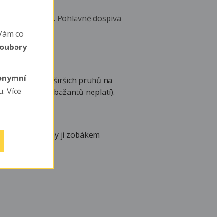
 sama 29 - 31 dní. Pohlavně dospívá
Vám co
soubory
nonymní
od samic (podle širších pruhů na
. Více
ož u ostatních bažantů neplatí).
půdy (celé hodiny ji zobákem