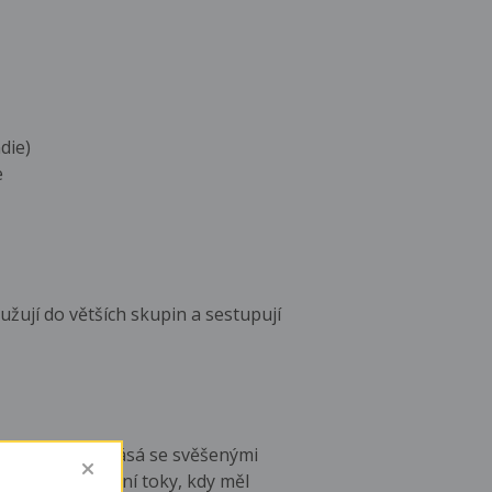
die)
e
žují do větších skupin a sestupují
 se před ní natřásá se svěšenými
 byly i polygamní toky, kdy měl