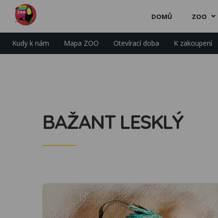
DOMŮ
ZOO
Kudy k nám
Mapa ZOO
Otevírací doba
K zakoupení
BAŽANT LESKLÝ