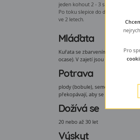
jeden kohout 2 - 3 slepice.
Po toku slepice do důlku v zemi vys
ve 2 letech.
Chcem
nejrych
Mláďata
Pro sp
Kuřata se zbarvením zpočátku podob
cook
ocase). V zajetí jsou kuřata snášen
Potrava
plody (bobule), semena, pupeny, be
překopávají, aby se dostali ke koř
Dožívá se
20 nebo až 30 let
Výskyt