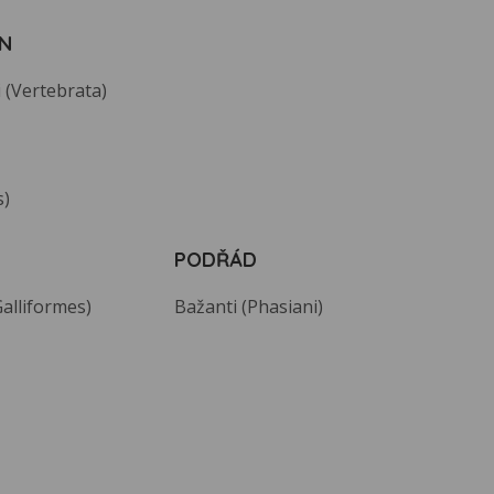
N
 (Vertebrata)
s)
PODŘÁD
Galliformes)
Bažanti (Phasiani)