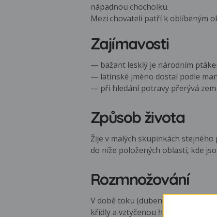
nápadnou chocholku.
Mezi chovateli patří k oblíbeným 
Zajímavosti
— bažant lesklý je národním ptáke
— latinské jméno dostal podle man
— při hledání potravy přerývá zem
Způsob života
Žije v malých skupinkách stejného 
do níže položených oblastí, kde j
Rozmnožování
V době toku (duben - srpen) kohout
křídly a vztyčenou hlavou, někdy j