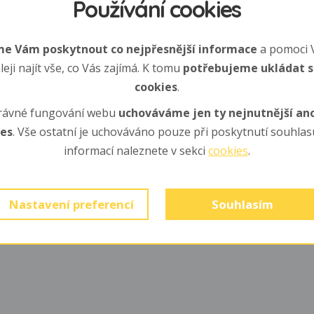
Používání cookies
tlaného listy, mechy a peřím snáší 4 - 8 vajec, na nichž sedí
e Vám poskytnout co nejpřesnější informace
a pomoci 
leji najít vše, co Vás zajímá. K tomu
potřebujeme ukládat 
cookies
.
rávné fungování webu
uchováváme jen ty nejnutnější a
ají slepici, ve věku 3 měsíců se však již dají poznat samci 
ies
. Vše ostatní je uchováváno pouze při poskytnutí souhlasu
livá a bez problému spolu mohou žít i různě stará mláďata (c
informací naleznete v sekci
cookies
.
zobratlí... Potravu obvykle vyrývají silným zobákem z lesní 
Nastavení preferencí
Souhlasím
ínkům, červům apod.)