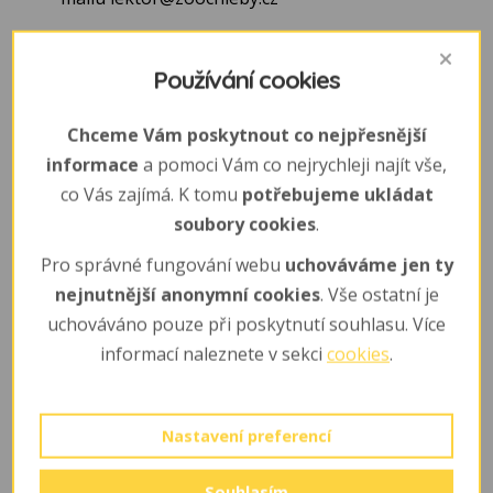
Občerstvení
Používání cookies
stánky s občerstvením vede externí provozovatel
Chceme Vám poskytnout co nejpřesnější
stánek u hlavního vchodu je v provozu v sezoně
informace
a pomoci Vám co nejrychleji najít vše,
(Palačinkárna o prázdninách) nebo dle počasí a
co Vás zajímá. K tomu
potřebujeme ukládat
soubory cookies
.
návštěvnosti
Pro správné fungování webu
uchováváme jen ty
lze objednat svačinu nebo oběd pro větší skupinu
nejnutnější anonymní cookies
. Vše ostatní je
(kontakt na provozovatele: pí
Svatková 721 628
uchováváno pouze při poskytnutí souhlasu. Více
125 nebo
anna161@seznam.cz
.
informací naleznete v sekci
cookies
.
Nastavení preferencí
Veřejná doprava
Souhlasím