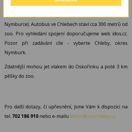
Nesehnali jste vlastní dopravu?
Do
Chleb jezdí
autobus linky č. 673 (přímo od vlakového nádraží v
Nymburce). Autobus ve Chlebech staví cca 300 metrů od
zoo. Pro vyhledání spojení doporučujeme web
idos.cz
.
Pozor při zadávání cíle - vyberte Chleby, okres
Nymburk.
Zdatnější mohou jet vlakem do Oskořínku a poté 3 km
pěšky do zoo.
Pro další dotazy, či upřesnění, jsme Vám k dispozici na
tel.
702 186 910
nebo e-mailu
lektor@zoochleby.cz
.