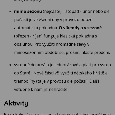
mimo sezonu
(nejčastěji listopad - únor nebo dle
počasí) je ve všední dny v provozu pouze
automatická pokladna.
O víkendy a v sezoně
(březen - říjen) funguje klasická pokladna s
obsluhou. Pro využití hromadné slevy v
mimosezonním období se, prosím, hlaste předem.
vstupné do areálu je jednorázové a platí pro vstup
do Staré i Nové části vč. využití dětského hřiště a
trampolíny (ta je v provozu dle počasí). Další
vstupné k nám již nehradíte
Aktivity
Pro školy, školky a jiné skupiny nabízíme vzdělávací