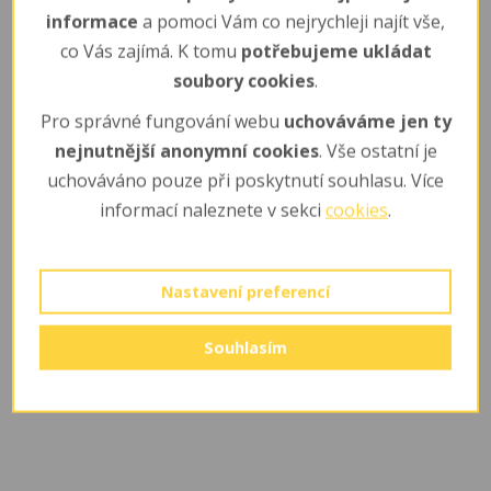
informace
a pomoci Vám co nejrychleji najít vše,
GPS souřadnice
pro navigace (na parkoviště, které je
co Vás zajímá. K tomu
potřebujeme ukládat
před ZOO):
50°13'21.029"N, 15°5'33.691"E
soubory cookies
.
nebo 50.222517,15.092693
Pro správné fungování webu
uchováváme jen ty
nejnutnější anonymní cookies
. Vše ostatní je
uchováváno pouze při poskytnutí souhlasu. Více
informací naleznete v sekci
cookies
.
Nastavení preferencí
Souhlasím