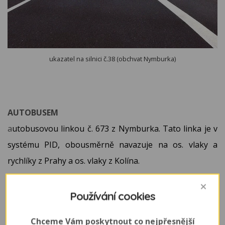
ukazatel na silnici č.38 (obchvat Nymburka)
AUTOBUSEM
a
utobusovou linkou č. 673 z Nymburka. Tato linka je v
systému PID, obousměrně navazuje na os. vlaky a
rychlíky z Prahy a os. vlaky z Kolína.
VLAKEM
Používání cookies
nejbližší vlaková zastávka je v Oskořínku (Nymburk-
Jičín), odtud poté do zoo 3 km pěšky.
Chceme Vám poskytnout co nejpřesnější