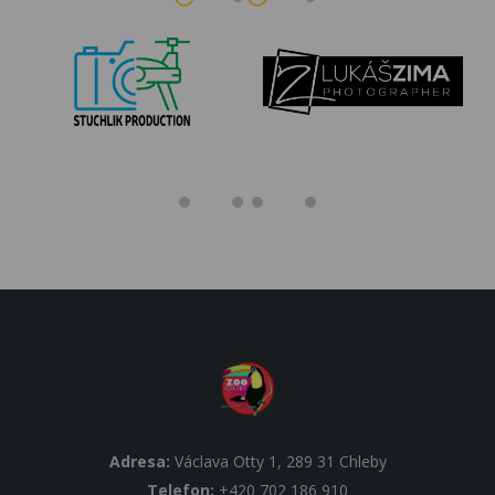
Adresa:
Václava Otty 1, 289 31 Chleby
Telefon:
+420 702 186 910