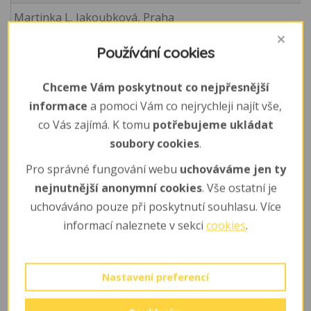
Martinka L. Jakoubková, Praha
Matouš Vyšata , Záboří nad Labem
Používání cookies
Maty, Valinka, Sárinka a Péťa
Chceme Vám poskytnout co nejpřesnější
Mgr. Eva Kaiserová
informace
a pomoci Vám co nejrychleji najít vše,
co Vás zajímá. K tomu
potřebujeme ukládat
Mikuláš Tsajbl
soubory cookies
.
Milan Richter, Ostružno 36
Pro správné fungování webu
uchováváme jen ty
nejnutnější anonymní cookies
. Vše ostatní je
Milena Erbenová Kolín
uchováváno pouze při poskytnutí souhlasu. Více
Mio
informací naleznete v sekci
cookies
.
Obec Kounice
Oliver Mach, Praha
Nastavení preferencí
Ondra, Jára a Lucie Zavoralovi