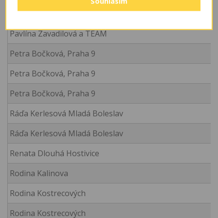
Souhlasím
ONKOŽENKY PRO KOZENKY
Pavlína Zavadilová a TEAM
Petra Bočková, Praha 9
Petra Bočková, Praha 9
Petra Bočková, Praha 9
Ráďa Kerlesová Mladá Boleslav
Ráďa Kerlesová Mladá Boleslav
Renata Dlouhá Hostivice
Rodina Kalinova
Rodina Kostrecových
Rodina Kostrecových