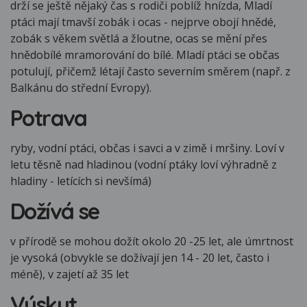
drží se ještě nějaký čas s rodiči poblíž hnízda, Mladí
ptáci mají tmavší zobák i ocas - nejprve obojí hnědé,
zobák s věkem světlá a žloutne, ocas se mění přes
hnědobílé mramorování do bílé. Mladí ptáci se občas
potulují, přičemž létají často severním směrem (např. z
Balkánu do střední Evropy).
Potrava
ryby, vodní ptáci, občas i savci a v zimě i mršiny. Loví v
letu těsně nad hladinou (vodní ptáky loví výhradně z
hladiny - letících si nevšímá)
Dožívá se
v přírodě se mohou dožít okolo 20 -25 let, ale úmrtnost
je vysoká (obvykle se dožívají jen 14 - 20 let, často i
méně), v zajetí až 35 let
Výskyt