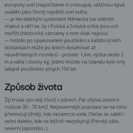
evropský orel (nepočítáme-li orlosupa), většinou bývá
uváděn jako čtvrtý největší orel světa
— je heraldickým symbolem Německa (ve státním
znaku) a věří se, že i Polská a Srbská orlice jsou orli
mořští (historické záznamy o tom však nejsou)
— hnízdo po opakovaném používání a každoročních
dostavbách může po letech dosahovat až
neuvěřitelných rozměrů - průměr 1,6m, výška okolo 2
m a váha i stovky kg. Jedno hnízdo na Islandu bylo orly
údajně používáno plných 150 let.
Způsob života
Žijí trvale (po celý život) v párech. Pár obývá území o
rozloze 30 - 70 km2. Nejsevernější populace se na zimu
přemisťují jižněji, kde nezamrzá voda. Občas se zaletí i
velmi daleko, kde se běžně nevyskytují (Perský záliv,
severní Japonsko...).