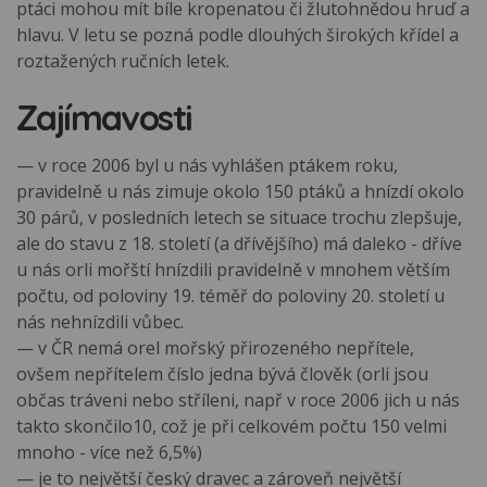
ptáci mohou mít bíle kropenatou či žlutohnědou hruď a
hlavu. V letu se pozná podle dlouhých širokých křídel a
roztažených ručních letek.
Zajímavosti
— v roce 2006 byl u nás vyhlášen ptákem roku,
pravidelně u nás zimuje okolo 150 ptáků a hnízdí okolo
30 párů, v posledních letech se situace trochu zlepšuje,
ale do stavu z 18. století (a dřívějšího) má daleko - dříve
u nás orli mořští hnízdili pravidelně v mnohem větším
počtu, od poloviny 19. téměř do poloviny 20. století u
nás nehnízdili vůbec.
— v ČR nemá orel mořský přirozeného nepřítele,
ovšem nepřítelem číslo jedna bývá člověk (orli jsou
občas tráveni nebo stříleni, např v roce 2006 jich u nás
takto skončilo10, což je při celkovém počtu 150 velmi
mnoho - více než 6,5%)
— je to největší český dravec a zároveň největší