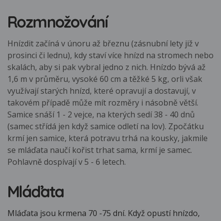
Rozmnožování
Hnízdit začíná v únoru až březnu (zásnubní lety již v
prosinci či lednu), kdy staví více hnízd na stromech nebo
skalách, aby si pak vybral jedno z nich. Hnízdo bývá až
1,6 m v průměru, vysoké 60 cm a těžké 5 kg, orli však
využívají starých hnízd, které opravují a dostavují, v
takovém případě může mít rozměry i násobně větší.
Samice snáší 1 - 2 vejce, na kterých sedí 38 - 40 dnů
(samec střídá jen když samice odletí na lov). Zpočátku
krmí jen samice, která potravu trhá na kousky, jakmile
se mláďata naučí kořist trhat sama, krmí je samec.
Pohlavně dospívají v 5 - 6 letech.
Mláďata
Mláďata jsou krmena 70 -75 dní. Když opustí hnízdo,