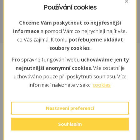
Biotop
Používání cookies
okolí rybníků, jezer, řek a při mořském pobřeží
Chceme Vám poskytnout co nejpřesnější
informace
a pomoci Vám co nejrychleji najít vše,
co Vás zajímá. K tomu
potřebujeme ukládat
soubory cookies
.
Pro správné fungování webu
uchováváme jen ty
Sponzoři
nejnutnější anonymní cookies
. Vše ostatní je
uchováváno pouze při poskytnutí souhlasu. Více
Cena adopce: 350 ,- Kč / měsíc
informací naleznete v sekci
cookies
.
Jméno a příjmení/firma
Nastavení preferencí
Hájková Barbora
Kolínská Miroslava
Souhlasím
Málek Jaroslav