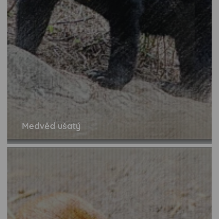
Medvěd ušatý