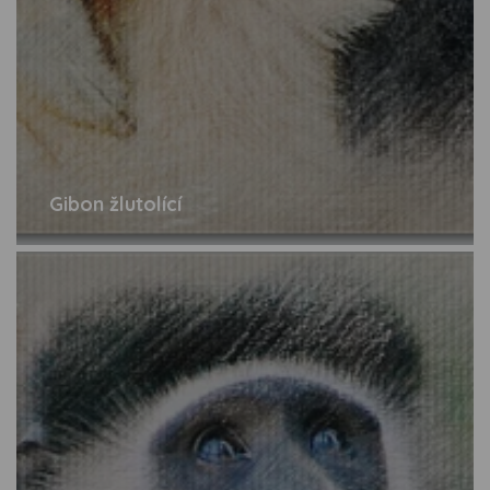
Gibon žlutolící