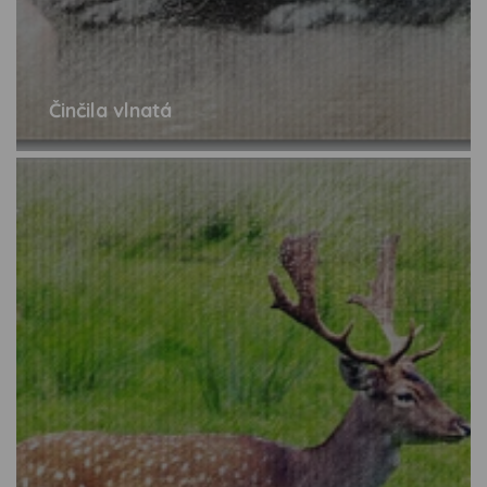
Činčila vlnatá