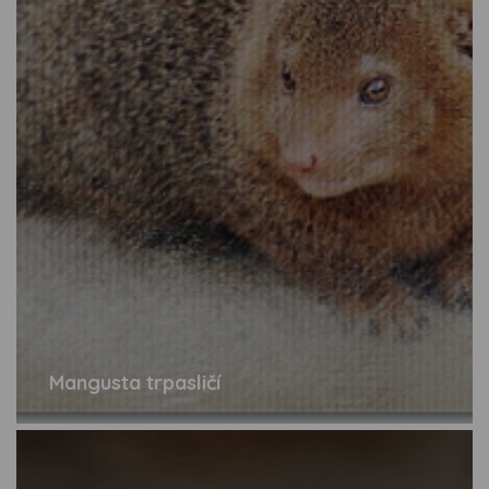
Mangusta trpasličí