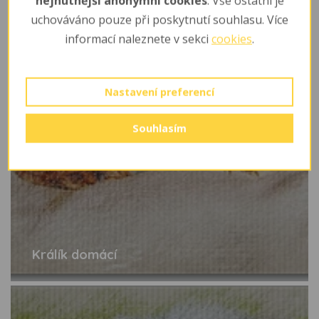
nejnutnější anonymní cookies
. Vše ostatní je
uchováváno pouze při poskytnutí souhlasu. Více
informací naleznete v sekci
cookies
.
Nastavení preferencí
Souhlasím
Králík domácí