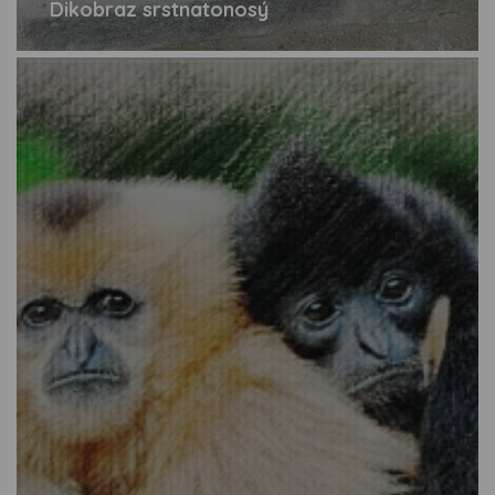
Dikobraz srstnatonosý