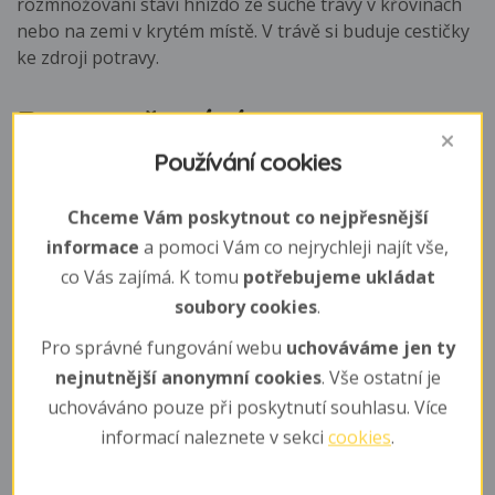
rozmnožování staví hnízdo ze suché trávy v křovinách
nebo na zemi v krytém místě. V trávě si buduje cestičky
ke zdroji potravy.
Rozmnožování
Používání cookies
Pohlavní dospělost nastává ve 3 - 5 měsících. Březost 25
dní. Samice může rodit dvakát i vícekrát za rok,
Chceme Vám poskytnout co nejpřesnější
většinou, ale přijde o život dříve než se stihne
informace
a pomoci Vám co nejrychleji najít vše,
rozmnožit po druhé.
co Vás zajímá. K tomu
potřebujeme ukládat
soubory cookies
.
Mláďata
Pro správné fungování webu
uchováváme jen ty
1 - 8 (průměrně 4 - 5) holých a slepých mláďat, která
nejnutnější anonymní cookies
. Vše ostatní je
jsou kojena asi 20 dní.
uchováváno pouze při poskytnutí souhlasu. Více
Potrava
informací naleznete v sekci
cookies
.
tráva, listí, plody, semena a hmyz (hlavně termiti)