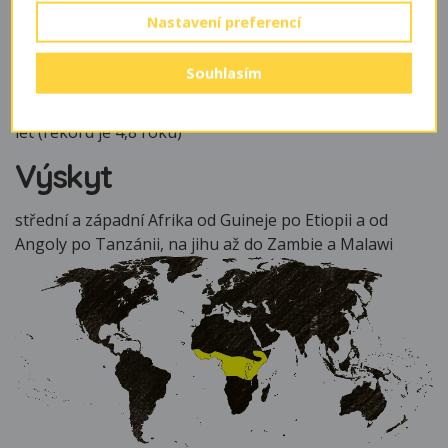
Nastavení preferencí
Dožívá se
Souhlasím
v přírodě obvykle jen několik měsíců (většinou se
stihnou v životě jen jednou rozmnožit), v zajetí okolo 3
let (rekord je 4,8 roku)
Výskyt
střední a západní Afrika od Guineje po Etiopii a od
Angoly po Tanzánii, na jihu až do Zambie a Malawi