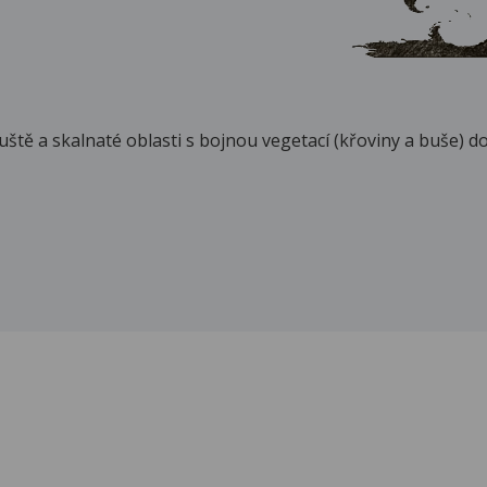
ště a skalnaté oblasti s bojnou vegetací (křoviny a buše) do 