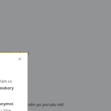
nejméně po dvou).
tatní samice.
Vám co
soubory
nonymní
ou srst a pár hodin po porudu vidí
. Více