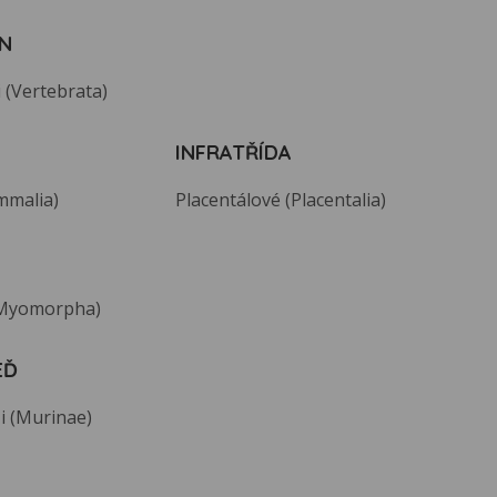
N
 (Vertebrata)
INFRATŘÍDA
mmalia)
Placentálové (Placentalia)
(Myomorpha)
EĎ
i (Murinae)