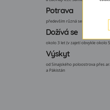
Potrava
především různá semena, někdy trá
Dožívá se
okolo 3 let (v zajetí obvykle okolo 5
Výskyt
od Sinajského poloostrova přes ar
a Pákistán