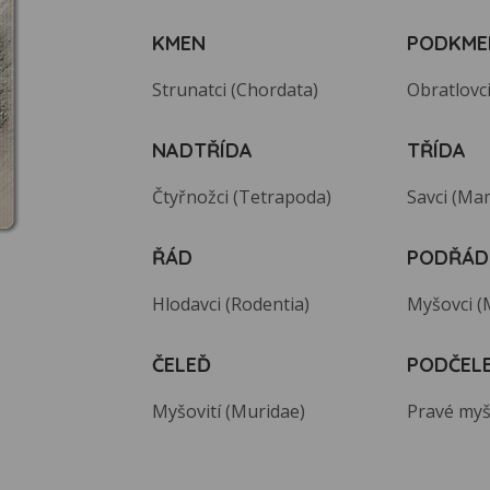
KMEN
PODKME
Strunatci (Chordata)
Obratlovci
NADTŘÍDA
TŘÍDA
Čtyřnožci (Tetrapoda)
Savci (Ma
ŘÁD
PODŘÁD
Hlodavci (Rodentia)
Myšovci 
ČELEĎ
PODČEL
Myšovití (Muridae)
Pravé myš