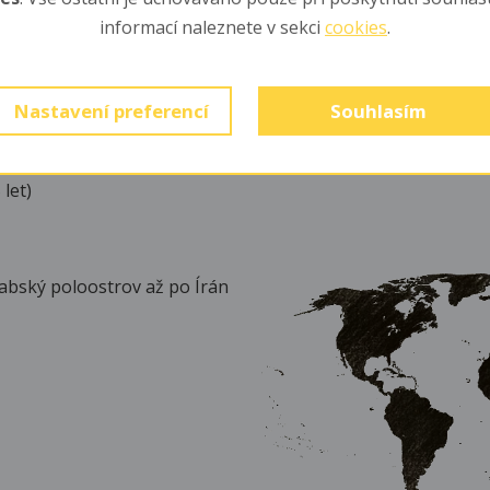
informací naleznete v sekci
cookies
.
vy, hmyz a plži
Nastavení preferencí
Souhlasím
 let)
abský poloostrov až po Írán