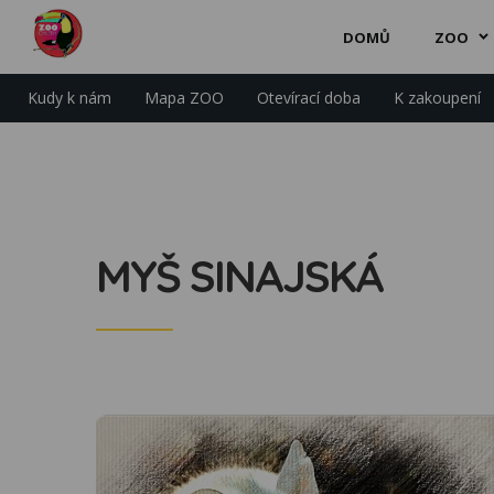
DOMŮ
ZOO
Kudy k nám
Mapa ZOO
Otevírací doba
K zakoupení
MYŠ SINAJSKÁ