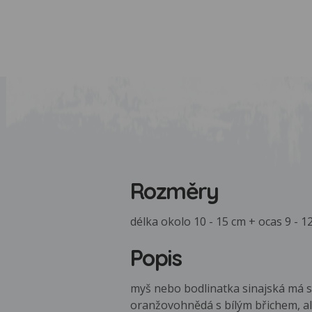
Rozměry
délka okolo 10 - 15 cm + ocas 9 - 1
Popis
myš nebo bodlinatka sinajská má st
oranžovohnědá s bílým břichem, ale