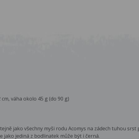
2 cm, váha okolo 45 g (do 90 g)
ejně jako všechny myši rodu Acomys na zádech tuhou srst př
 jako jediná z bodlinatek může být i černá.