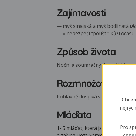
Zajímavosti
— myš sinajská a myš bodlinatá (
A
— v nebezpečí "pouští" kůži ocasu 
Způsob života
Noční a soumračný druh, žijící v me
Rozmnožování
Pohlavně dospívá ve dvou měsících.
Chcem
nejrych
Mláďata
Pro sp
1- 5 mláďat, která jsou na poměry 
a začínají lézt. Samice je odstavuje j
cook