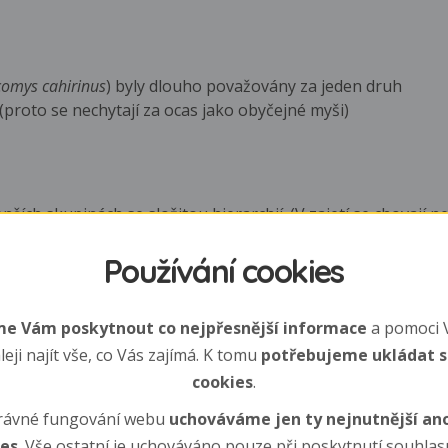
comys cahirinus
) byly dlouho považovány za jeden druh
(proto se nechytají za ocas jako obyčejné myši)
nších skupinách se složitou hierarchií. (V zajetí se chovají 
Používání cookies
 Březost 39 - 42 dní. S péčí o potomstvo občas pomáhají i os
e Vám poskytnout co nejpřesnější informace
a pomoci 
leji najít vše, co Vás zajímá. K tomu
potřebujeme ukládat 
cookies
.
rávné fungování webu
uchováváme jen ty nejnutnější a
ostatních myší poměrně velká a vyvinutá, dokonce mají jemn
e kojí 2 - 3 týdny a odstavuje již po 2 - 5 týdnech.
ies
. Vše ostatní je uchováváno pouze při poskytnutí souhlasu