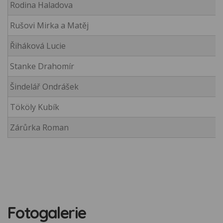
Rodina Haladova
V
Rušovi Mirka a Matěj
-
Řiháková Lucie
Č
Stanke Drahomír
H
Šindelář Ondrášek
Ž
Tököly Kubík
-
Zárůrka Roman
-
Fotogalerie