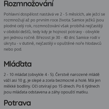
Rozmnožování
Pohlavní dospělost nastává ve 2 - 5 měsících, ale ježci se
rozmnožují až po prvním roce života. Samice ježků jsou
plodné celý rok, rozmnožování však probíhá nejčastěji
v období dešťů, tedy kdy je hojnost potravy - obvykle
jen jednou ročně. Březost je 30 - 40 dní. Samice rodí v
úkrytu - v dutině, nejčastěji v opuštěné noře hlodavců
nebo pod.
Mláďata
2 - 10 mláďat (obvykle 4 - 5). Čerstvě narozené mládě
váží asi 10 g, je slepé a zcela bezmocné a holé. Má jen
měkké bodliny. Oči otvírají po 15 dnech. Po 6 týdnech
jsou mláďata odstavena a záhy opouští matku.
Potrava