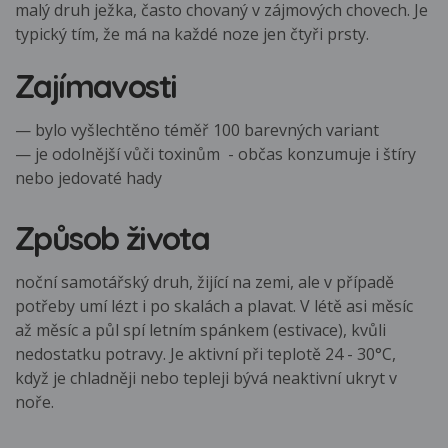
malý druh ježka, často chovaný v zájmových chovech. Je
typický tím, že má na každé noze jen čtyři prsty.
Zajímavosti
— bylo vyšlechtěno téměř 100 barevných variant
— je odolnější vůči toxinům - občas konzumuje i štíry
nebo jedovaté hady
Způsob života
noční samotářský druh, žijící na zemi, ale v případě
potřeby umí lézt i po skalách a plavat. V létě asi měsíc
až měsíc a půl spí letním spánkem (estivace), kvůli
nedostatku potravy. Je aktivní při teplotě 24 - 30°C,
když je chladněji nebo tepleji bývá neaktivní ukryt v
noře.