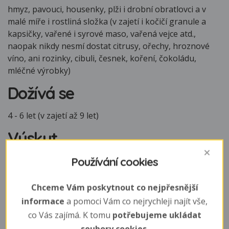
hmyz, pavouci, housenky, plži i drobní obratlovci a v
malé míře i rostliná složka (v zajetí i kočičí granule a
kapsičky, vařené i syrové maso, vařená vejce atd.,
naopak nikdy nesmí dostat citrusy, ořechy, hroznové
víno, ani rozinky, cibuli, česnek, koření, čokoládu,
mléčné výrobky)
Dožívá se
4 - 6 let (v zajetí až 9 let)
Výskyt
střední Afrika od Senegelu po Súdán a střední část
Používání cookies
východní Afriky od Somálska po Zambii a Mozambik
Chceme Vám poskytnout co nejpřesnější
informace
a pomoci Vám co nejrychleji najít vše,
co Vás zajímá. K tomu
potřebujeme ukládat