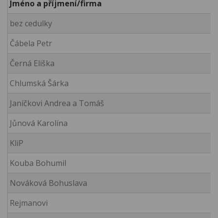
Jméno a příjmení/firma
M
bez cedulky
-
Čábela Petr
Č
Černá Eliška
B
Chlumská Šárka
-
Janíčkovi Andrea a Tomáš
C
Jůnová Karolína
K
KliP
-
Kouba Bohumil
P
Nováková Bohuslava
K
Rejmanovi
-