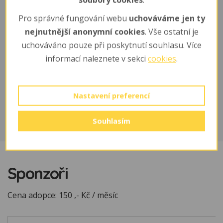
soubory cookies
.
Pro správné fungování webu
uchováváme jen ty
nejnutnější anonymní cookies
. Vše ostatní je
uchováváno pouze při poskytnutí souhlasu. Více
informací naleznete v sekci
cookies
.
Biotop
Nastavení preferencí
savany, blízkost orné půdy
Souhlasím
Sponzoři
Cena adopce: 150 ,- Kč / měsíc