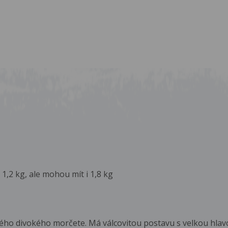
 1,2 kg, ale mohou mít i 1,8 kg
ho divokého morčete. Má válcovitou postavu s velkou hlav