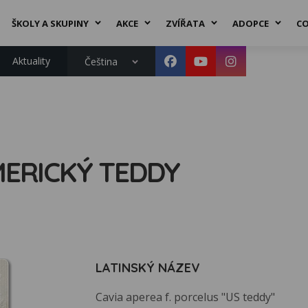
ŠKOLY A SKUPINY
AKCE
ZVÍŘATA
ADOPCE
CO
Aktuality
Čeština
MERICKÝ TEDDY
LATINSKÝ NÁZEV
Cavia aperea f. porcelus "US teddy"