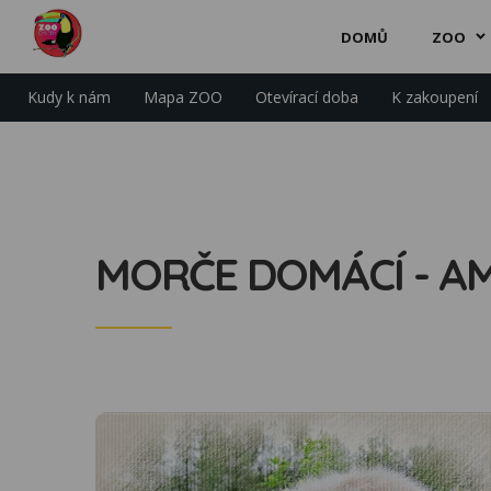
DOMŮ
ZOO
Kudy k nám
Mapa ZOO
Otevírací doba
K zakoupení
MORČE DOMÁCÍ - A