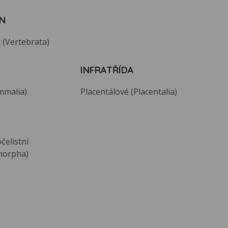
N
 (Vertebrata)
INFRATŘÍDA
mmalia)
Placentálové (Placentalia)
čelistní
morpha)