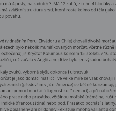
 má 4 prsty, na zadních 3. Má 12 zubů, z toho 4 hlodáky a z
á zvláštní strukturu srsti, která roste kolmo od těla (jako 
nou povahu.
é (v dnešním Peru, Ekvádoru a Chile) chovali divoká morčata
 nálezech bylo několik mumifikovaných morčat, včetně různě
chočená) již Kryštof Kolumbus koncem 15. století, v 16. sto
azlíčci, což začalo v Anglii a nejdříve bylo jen výsadou bohat
ce
ály zvuků, výborně slyší, dokonce i ultrazvuk
t je jako domácí mazlíčci, ve velké míře se však chovají i
ých zemích (především v Jižní Americe) se běžně konzumují, ja
 (šamani pomocí morčat "diagnostikují" nemoci) a při nábož
áno prase nebo prasátko, většinou mořské (němčina, ruštin
), indické (francouzština) nebo pod. Prasátko pochází z lati
hlivě objasněny ani přídomky - existuje mnoho variant a dom