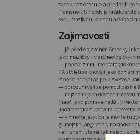
zadek bez ocasu. Na předních nohou
Plemeno US Teddy je krátkosrsté a m
svou mazlivou, klidnou a nebojác
Zajímavosti
— již před objevením Ameriky Inkov
jako mazlíčky - v archeologických
— poprvé zmínil morčata (dokonce o
18. století se chovají jako domácí m
morčat dočkal až po 2. světové vál
— dorozumívají se pomocí pestré šk
— nejznámějším důvodem chovu morča
(např. jako potrava hadů), v někter
jihoamerickém lidovém léčitelství
— v mnoha jazycích je morče nazýv
guinejské (angličtina, holandština
není znám, stejně tak nejsou spole
skutečnosti to nikdo neví.