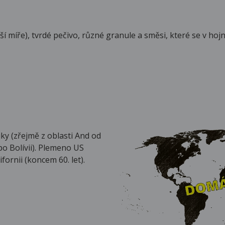
ší míře), tvrdé pečivo, různé granule a směsi, které se v ho
ky (zřejmě z oblasti And od
o Bolívii). Plemeno US
fornii (koncem 60. let).