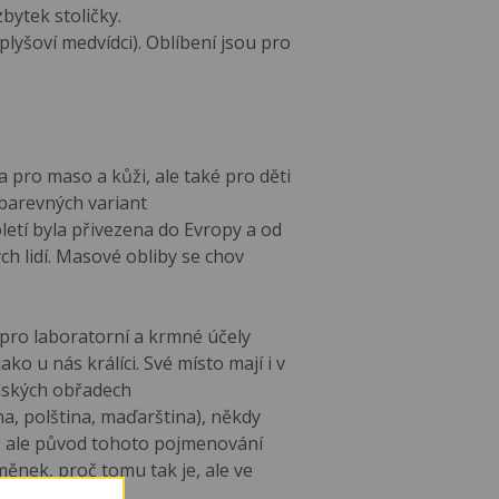
bytek stoličky.
plyšoví medvídci). Oblíbení jsou pro
 pro maso a kůži, ale také pro děti
 barevných variant
letí byla přivezena do Evropy a od
ých lidí. Masové obliby se chov
 pro laboratorní a krmné účely
ko u nás králíci. Své místo mají i v
enských obřadech
a, polština, maďarština), někdy
ny, ale původ tohoto pojmenování
ěnek, proč tomu tak je, ale ve