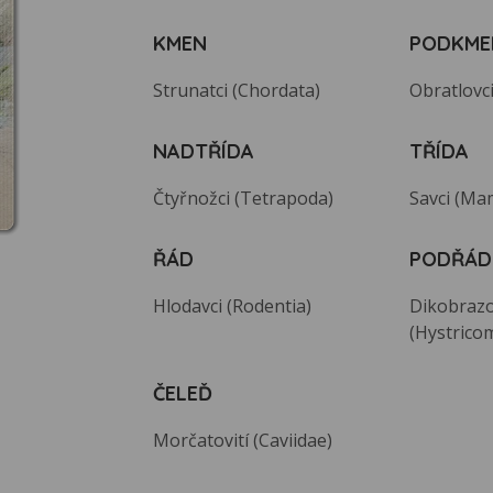
KMEN
PODKME
Strunatci (Chordata)
Obratlovci
NADTŘÍDA
TŘÍDA
Čtyřnožci (Tetrapoda)
Savci (Ma
ŘÁD
PODŘÁD
Hlodavci (Rodentia)
Dikobrazo
(Hystrico
ČELEĎ
Morčatovití (Caviidae)