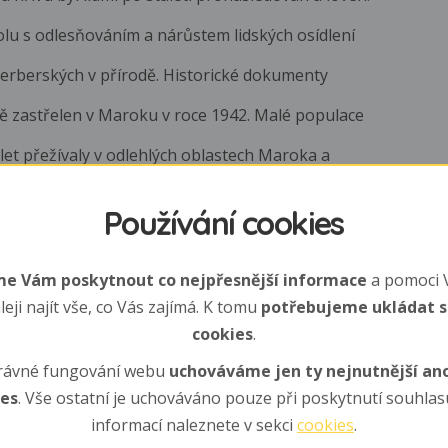
olu s odlesňováním a nárůstem lidských osídlení
berberských v přírodě. Historické dokumenty
odě zastřelen v Maroku v roce 1942. Malé populace
et přežívaly v odlehlých oblastech Maroka a
Používání cookies
iným sociálním druhem z kočkovitých šelem.
e Vám poskytnout co nejpřesnější informace
a pomoci 
leji najít vše, co Vás zajímá. K tomu
potřebujeme ukládat 
cookies
.
ných samic, ke kterým se přidává jeden nebo více
rávné fungování webu
uchováváme jen ty nejnutnější a
mci ve smečce mají za úkol hlídat teritorium a
ies
. Vše ostatní je uchováváno pouze při poskytnutí souhlasu
y je potřeba využít jejich hmotnosti.
informací naleznete v sekci
cookies
.