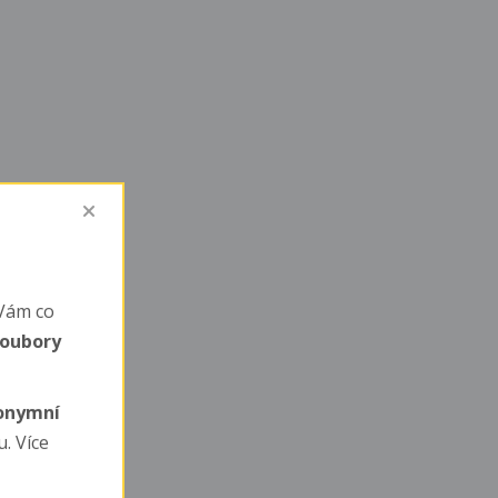
Vám co
soubory
nonymní
. Více