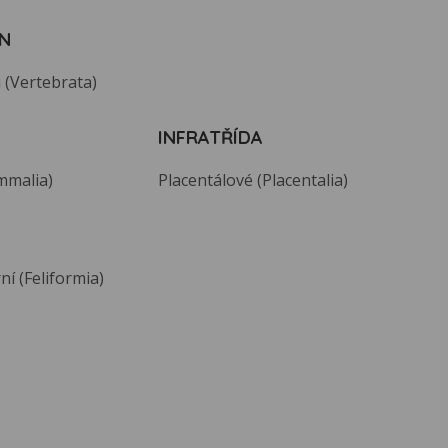
N
 (Vertebrata)
INFRATŘÍDA
mmalia)
Placentálové (Placentalia)
í (Feliformia)