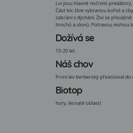
Lvi jsou hlavně nočními predátory, 
Část lvic štve vybranou kořist a zby
zabrání v dýchání. Živí se převážně
hrochů a slonů. Potravou mohou být 
Dožívá se
13-20 let
Náš chov
První lev berberský přicestoval do
Biotop
hory, lesnaté oblasti