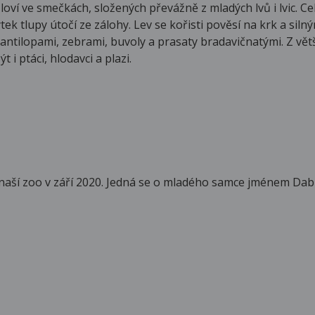
loví ve smečkách, složených převážně z mladých lvů i lvic. C
tek tlupy útočí ze zálohy. Lev se kořisti pověsí na krk a siln
 antilopami, zebrami, buvoly a prasaty bradavičnatými. Z větš
i ptáci, hlodavci a plazi.
 naší zoo v září 2020. Jedná se o mladého samce jménem Dabir