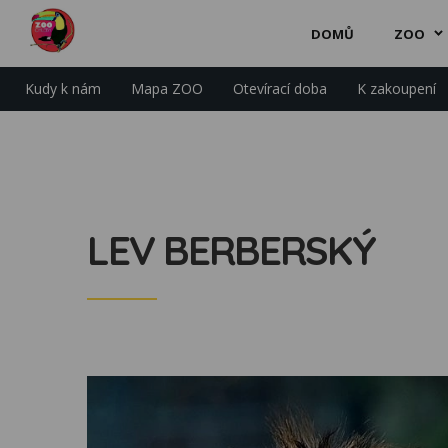
DOMŮ
ZOO
Kudy k nám
Mapa ZOO
Otevírací doba
K zakoupení
LEV BERBERSKÝ