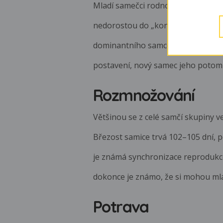
Mladí samečci rodnou smečku opoušt
nedorostou do „konkurenceschopné
dominantního samce a převzít jeho 
postavení, nový samec jeho potomk
Rozmnožování
Většinou se z celé samčí skupiny v
Březost samice trvá 102–105 dní, po
je známá synchronizace reprodukc
dokonce je známo, že si mohou mlá
Potrava