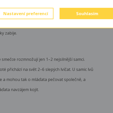
ějí, jakmile dospějí, a potulují se, dokud
ho“ věku, poté se snaží z některé smečky vyhnat
Nastavení preferencí
Souhlasím
vládu ve smečce. Prohraje-li vůdčí samec své
y zabije.
e smečce rozmnožují jen 1–2 nejsilnější samci.
té přichází na svět 2–6 slepých lvíčat. U samic lvů
e a mohou tak o mláďata pečovat společně, a
ďata navzájem kojit.