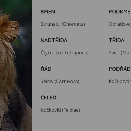
KMEN
PODKME
Strunatci (Chordata)
Obratlovci
NADTŘÍDA
TŘÍDA
Čtyřnožci (Tetrapoda)
Savci (Ma
ŘÁD
PODŘÁD
Šelmy (Carnivora)
Kočkotvárn
ČELEĎ
Kočkovití (Felidae)