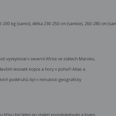
-200 kg (samci), délka 230-250 cm (samice), 260-280 cm (sam
sti vyskytoval v severní Africe ve státech Maroko,
devším lesnaté kopce a hory v pohoří Atlas a
lvích poddruhů byl v minulosti geograficky
 hřívu byl lidmi po staletí pronásledován a loven.