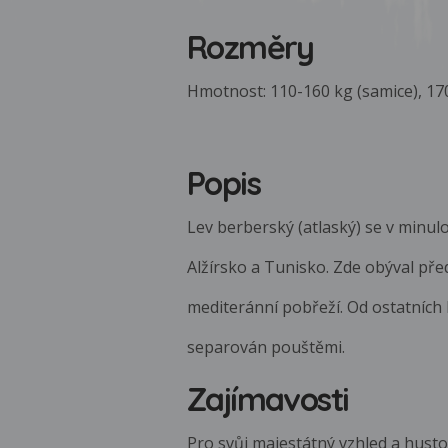
Rozměry
Hmotnost: 110-160 kg (samice), 170
Popis
Lev berberský (atlaský) se v minulo
Alžírsko a Tunisko. Zde obýval pře
mediteránní pobřeží. Od ostatních 
separován pouštěmi.
Zajímavosti
Pro svůj majestátný vzhled a hustou