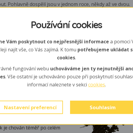
t. Pohlavně dospělí jsou v jednom roce, někdy až ve dvou.
Používání cookies
ta výrazně červené nohy a též stejně jako dospělci mají nohy 
e Vám poskytnout co nejpřesnější informace
a pomoci 
ra).
leji najít vše, co Vás zajímá. K tomu
potřebujeme ukládat 
cookies
.
dy, hmyz, červi a plži..., v zimě vyhrabává kořínky, hlízy a cib
rávné fungování webu
uchováváme jen ty nejnutnější a
ies
. Vše ostatní je uchováváno pouze při poskytnutí souhlasu
informací naleznete v sekci
cookies
.
Nastavení preferencí
Souhlasím
dní Číny po sever Vietnamu,
k je chován téměř po celém