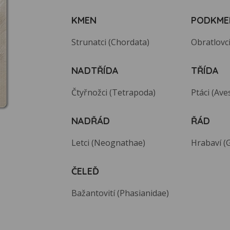
KMEN
PODKME
Strunatci (Chordata)
Obratlovci
NADTŘÍDA
TŘÍDA
Čtyřnožci (Tetrapoda)
Ptáci (Ave
NADŘÁD
ŘÁD
Letci (Neognathae)
Hrabaví (
ČELEĎ
Bažantovití (Phasianidae)