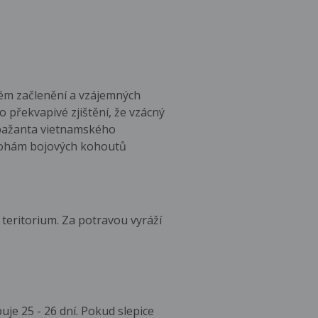
kém začlenění a vzájemných
 překvapivé zjištění, že vzácný
 bažanta vietnamského
 nohám bojových kohoutů
 teritorium. Za potravou vyráží
uje 25 - 26 dní. Pokud slepice