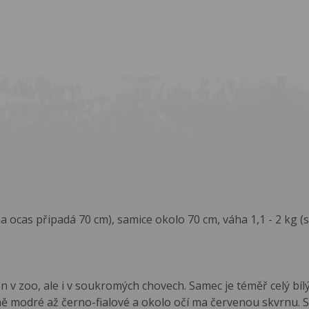
a ocas připadá 70 cm), samice okolo 70 cm, váha 1,1 - 2 kg (
n v zoo, ale i v soukromých chovech. Samec je téměř celý b
ě modré až černo-fialové a okolo očí ma červenou skvrnu. 