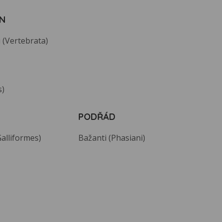
N
 (Vertebrata)
s)
PODŘÁD
Galliformes)
Bažanti (Phasiani)