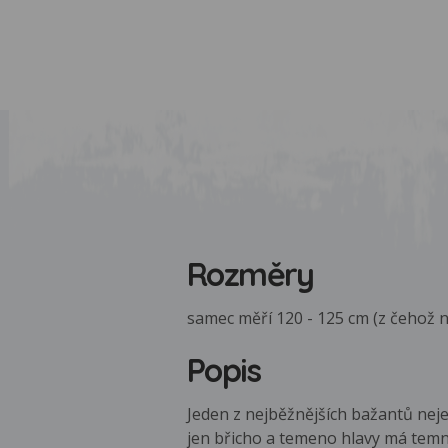
Rozměry
samec měří 120 - 125 cm (z čehož n
Popis
Jeden z nejběžnějších bažantů neje
jen břicho a temeno hlavy má temn