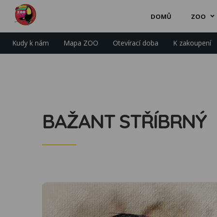
DOMŮ
ZOO
Kudy k nám
Mapa ZOO
Otevírací doba
K zakoupení
BAŽANT STŘÍBRNÝ