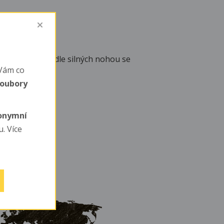
i velmi silné (podle silných nohou se
Vám co
soubory
ule
nonymní
. Více