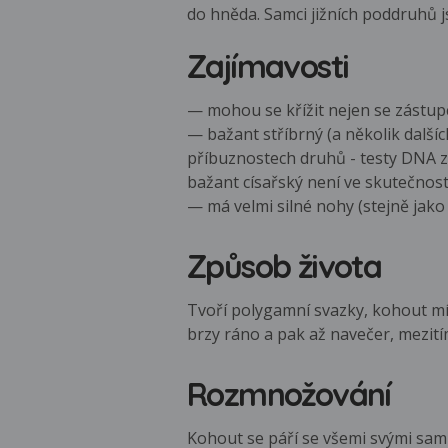
do hněda. Samci jižních poddruhů j
Zajímavosti
— mohou se křížit nejen se zástupci
— bažant stříbrný (a několik dalš
příbuznostech druhů - testy DNA z 
bažant císařský není ve skutečnos
— má velmi silné nohy (stejně jak
Způsob života
Tvoří polygamní svazky, kohout mív
brzy ráno a pak až navečer, mezití
Rozmnožování
Kohout se páří se všemi svými samic