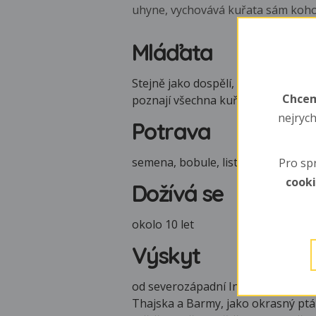
uhyne, vychovává kuřata sám kohou
Mláďata
Stejně jako dospělí, mají již i kuřa
Chcem
poznají všechna kuřata rodu Lophu
nejrych
Potrava
semena, bobule, listy, luštěniny, plo
Pro sp
cook
Dožívá se
okolo 10 let
Výskyt
od severozápadní Indie a jihozápa
Thajska a Barmy, jako okrasný ptá