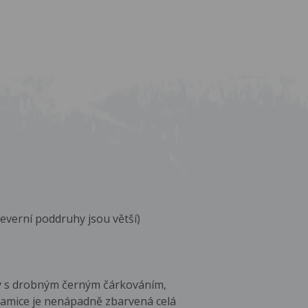
severní poddruhy jsou větší)
ílý s drobným černým čárkováním,
Samice je nenápadně zbarvená celá