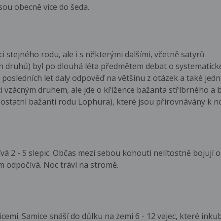
sou obecně více do šeda.
 stejného rodu, ale i s některými dalšími, včetně satyrů
ích druhů) byl po dlouhá léta předmětem debat o systematic
posledních let daly odpověď na většinu z otázek a také jedno
ti vzácným druhem, ale jde o křížence bažanta stříbrného a
o ostatní bažanti rodu Lophura), které jsou přirovnávány k
á 2 - 5 slepic. Občas mezi sebou kohouti nelítostně bojují o
m odpočívá. Noc tráví na stromě.
emi. Samice snáší do důlku na zemi 6 - 12 vajec, které inkub