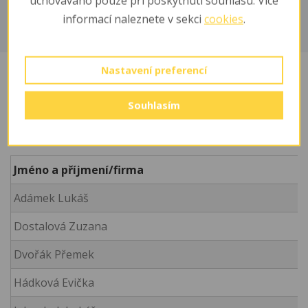
uchováváno pouze při poskytnutí souhlasu. Více
informací naleznete v sekci
cookies
.
Nastavení preferencí
Sponzoři
Souhlasím
Cena adopce: 330 ,- Kč / měsíc
Jméno a příjmení/firma
Adámek Lukáš
Dostalová Zuzana
Dvořák Přemek
Hádková Evička