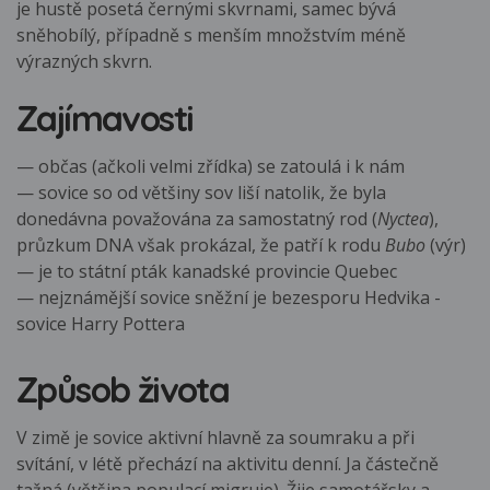
je hustě posetá černými skvrnami, samec bývá
sněhobílý, případně s menším množstvím méně
výrazných skvrn.
Zajímavosti
— občas (ačkoli velmi zřídka) se zatoulá i k nám
— sovice so od většiny sov liší natolik, že byla
donedávna považována za samostatný rod (
Nyctea
),
průzkum DNA však prokázal, že patří k rodu
Bubo
(výr)
— je to státní pták kanadské provincie Quebec
— nejznámější sovice sněžní je bezesporu Hedvika -
sovice Harry Pottera
Způsob života
V zimě je sovice aktivní hlavně za soumraku a při
svítání, v létě přechází na aktivitu denní. Ja částečně