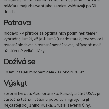
Mláďata jsou po vylíhnutí bílá, později šedá. Odrostlá
mláďata mají zbarvení jako samice. Vylétávají po 50
dnech.
Potrava
hlodavci - v přírodě za optimálních podmínek téměř
výhradně lumíci, až je-li lumíků nedostatek, loví sovice i
ostatní hlodavce a ostatní menší savce, případně malé
až středně velké ptáky.
Dožívá se
10 let, v zajetí mnohem déle - až okolo 28 let
Výskyt
severní Evropa, Asie, Grónsko, Kanady a část USA... je
částečně tažná - většina populací migruje na jih -
nejčastěji do jižního Ruska, Gruzie, severní Číny,