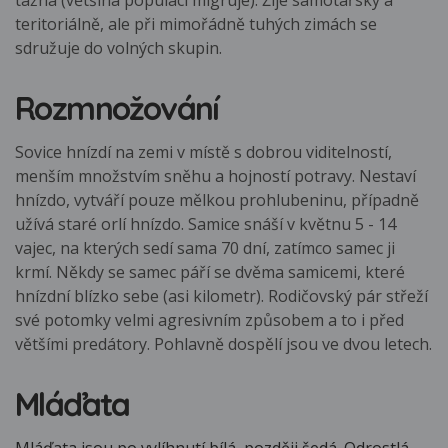
tažná (většina populací migruje). Žije samotářsky a
teritoriálně, ale při mimořádně tuhých zimách se
sdružuje do volných skupin.
Rozmnožování
Sovice hnízdí na zemi v místě s dobrou viditelností,
menším množstvím sněhu a hojností potravy. Nestaví
hnízdo, vytváří pouze mělkou prohlubeninu, případně
užívá staré orlí hnízdo. Samice snáší v květnu 5 - 14
vajec, na kterých sedí sama 70 dní, zatímco samec ji
krmí. Někdy se samec páří se dvěma samicemi, které
hnízdní blízko sebe (asi kilometr). Rodičovský pár střeží
své potomky velmi agresivním způsobem a to i před
většími predátory. Pohlavně dospělí jsou ve dvou letech.
Mláďata