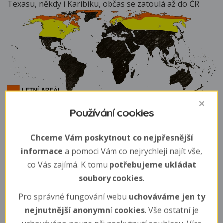
Texasu, někdy i Karibiku, občas se zatoulá až do ČR
Používání cookies
Náš chov
Chceme Vám poskytnout co nejpřesnější
informace
a pomoci Vám co nejrychleji najít vše,
V naší zoo uvidíte pár sovic sněžných, který pravidelně
odchovává mláďata. Expozice se nachází ve staré části
co Vás zajímá. K tomu
potřebujeme ukládat
zoo.
soubory cookies
.
Biotop
Pro správné fungování webu
uchováváme jen ty
nejnutnější anonymní cookies
. Vše ostatní je
tundry a velké otevřené planiny