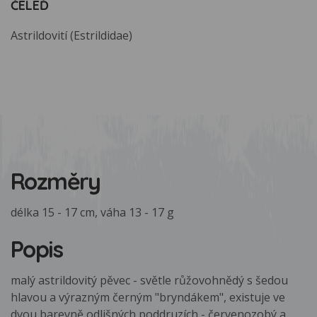
ČELEĎ
Astrildovití (Estrildidae)
Rozměry
délka 15 - 17 cm, váha 13 - 17 g
Popis
malý astrildovitý pěvec - světle růžovohnědý s šedou
hlavou a výrazným černým "bryndákem", existuje ve
dvou barevně odlišných poddruzích - červenozobý a