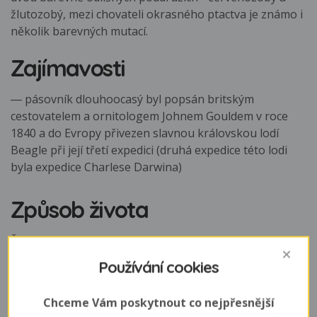
žlutozobý, mezi chovateli okrasného ptactva je známo i
několik barevných mutací.
Zajímavosti
― pásovník dlouhoocasý byl popsán britským
cestovatelem a ornitologem Johnem Gouldem v roce
1840 a do Evropy přivezen slavnou královskou lodí
Beagle při její třetí expedici (druhá expedice této lodi
byla expedice Charlese Darwina)
Způsob života
Žije ve velkých několikatisícových hejnech, často i s
jinými pěvci. V zajetí se v jedné voliéře dobře snáší s
Používání cookies
jinými druhy, ale v době rozmnožování nevychází s
ostatními páry stejného druhu.
Chceme Vám poskytnout co nejpřesnější