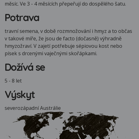
měsíc. Ve 3 - 4 měsících přepeřují do dospělého šatu.
Potrava
travní semena, v době rozmnožování i hmyz a to občas
v takové míře, že jsou de facto (dočasně) výhradně
hmyzožraví. V zajetí potřebuje sépiovou kost nebo
písek s drcenými vaječnými skořápkami.
Dožívá se
5 - 8 let
Výskyt
severozápadní Austrálie