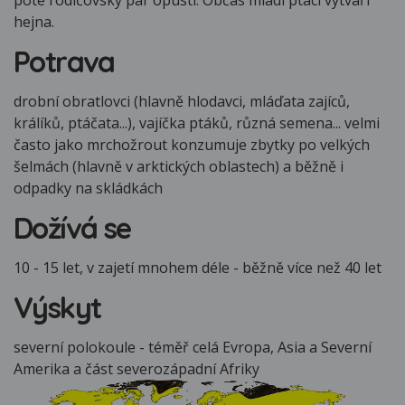
poté rodičovský pár opustí. Občas mladí ptáci vytváří
hejna.
Potrava
drobní obratlovci (hlavně hlodavci, mláďata zajíců,
králíků, ptáčata...), vajíčka ptáků, různá semena... velmi
často jako mrchožrout konzumuje zbytky po velkých
šelmách (hlavně v arktických oblastech) a běžně i
odpadky na skládkách
Dožívá se
10 - 15 let, v zajetí mnohem déle - běžně více než 40 let
Výskyt
severní polokoule - téměř celá Evropa, Asia a Severní
Amerika a část severozápadní Afriky