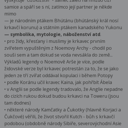
vyskytuje "cizoložství" - samec zaletí na hnízdo cizí
samice a spáří se s ní, zatímco její partner je někde
mimo
— je národním ptákem Bhútánu (bhútánský král nosí
krkavčí korunu) a státním ptákem kanadského Yukonu
— symbolika, mytologie, náboženství atd
.
• pro židy, křesťany i muslimy je krkavec prvním
zvířetem vypuštěným z Noemovy Archy - chodil po
souši sem a tam dokud se voda nevsákla do země...
Výkladů legendy o Noemově Arše je více, podle
židovské verze byl krkavec potrestán za to, že se jako
jeden ze tří zvířat oddával kopulaci i během Potopy
• podle Koránu učil kravec Kaina, jak pohřbít Ábela
• v Anglii se podle legendy tradovalo, že Anglie nepadne
do cizích rukou dokud budou krkavci na Toweru (jsou
tam dodnes)
• některé národy Kamčatky a Čukotky (hlavně Korjaci a
Čukčové) věřili, že život stvořil Kutch - bůh s krkavčí
podobou (obdobně národy Sibiře, severovýchodní Asie