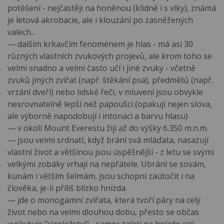
potěšení - nejčastěji na honěnou (klidně i s vlky), známá
je letová akrobacie, ale i klouzání po zasněžených
valech...
— dalším krkavčím fenoménem je hlas - má asi 30
různých vlastních zvukových projevů, ale krom toho se
velmi snadno a velmi často učí i jiné zvuky - včetně
zvuků jiných zvířat (např. štěkání psa), předmětů (např.
vrzání dveří) nebo lidské řeči, v mluvení jsou obvykle
nesrovnatelně lepší než papoušci (opakují nejen slova,
ale výborně napodobují i intonaci a barvu hlasu)
— v okolí Mount Everestu žijí až do výšky 6.350 m.n.m.
— jsou velmi srdnatí, když brání svá mláďata, nasazují
vlastní život a většinou jsou úspěšnější - z letu se svými
velkými zobáky vrhají na nepřátele. Ubrání se sovám,
kunám i větším šelmám, jsou schopni zaútočit i na
člověka, je-li příliš blízko hnízda
— jde o monogamní zvířata, která tvoří páry na celý
život nebo na velmi dlouhou dobu, přesto se občas