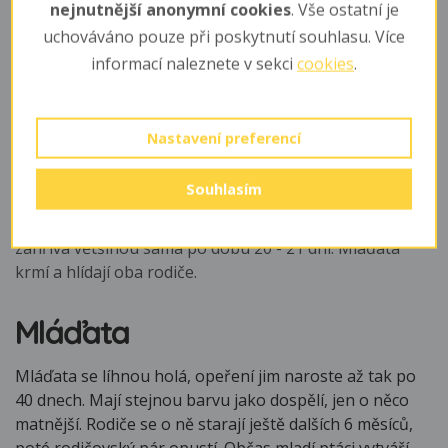
trvalých párech. V zimě se často stahuje blíže k lidským
nejnutnější anonymní cookies
. Vše ostatní je
obydlím kvůli potravě (zbytky, odpadky).
uchováváno pouze při poskytnutí souhlasu. Více
informací naleznete v sekci
cookies
.
Rozmnožování
V únoru začíná s opravou hnízda, které stále nabírá na
Nastavení preferencí
rozměru, jelikož krkavci používají po léta stejné. Staví
jej výhradně samice, zatímco samec nosí materiál. Do
Souhlasím
připraveného hnízda samice snáší 5 - 6 modrozelených
černohnědě, šedohnědě a šedě skvrnitých vajec, které
zahřívá většinou sama po dobu 20 - 21 dní. Mláďata
krmí a hlídají oba rodiče.
Mláďata
Mláďata se líhnou holá, opeření jim naroste až tak po
40 dnech. Mají stejnou barvu jako dospělí, jen o něco
matnější. Rodiče se o ně starají ještě dalších 6 měsíců,