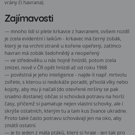
vrány či havrana).
Zajímavosti
— mnoho lidí si plete krkavce z havranem, ovšem rozdíl
je zcela evidentní i laikům - krkavec má černý zobák,
který je na vrchní straně u kořene opeřený, zatímco
havran má zobák šedohnědý a neopeřený
— ve středověku u nás hojně hnízdil, potom zcela
zmizel, nově v ČR opět hnízdí až od roku 1968
— pověstná je jeho inteligence - najde-li např. mrtvolu
zvířete, s kterou si nedokáže poradit, přivolá vlky nebo
kojoty, aby mu ji načali (do otevřené mršiny se pak
snadno dostane); občas si schovává potravu na horší
časy, přičemž si pamatuje nejen vlastní schovky, ale i
skrýše ostatních, kterým tu a tam kus žvance ukradne.
Proto také často potravu schovávají jen na oko, aby
zmátli ostatní.
— je to jeden z mála ptáků, který si hraje - jen tak pro