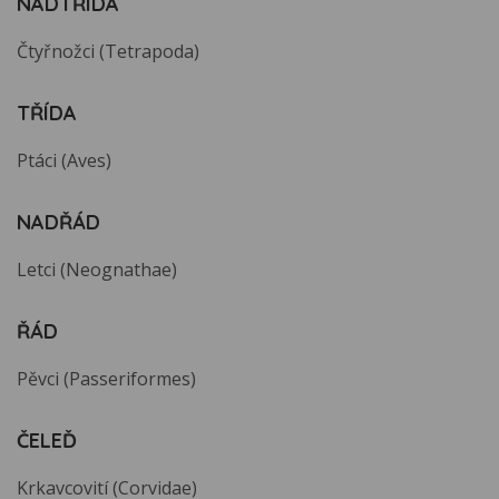
NADTŘÍDA
Čtyřnožci (Tetrapoda)
TŘÍDA
Ptáci (Aves)
NADŘÁD
Letci (Neognathae)
ŘÁD
Pěvci (Passeriformes)
ČELEĎ
Krkavcovití (Corvidae)