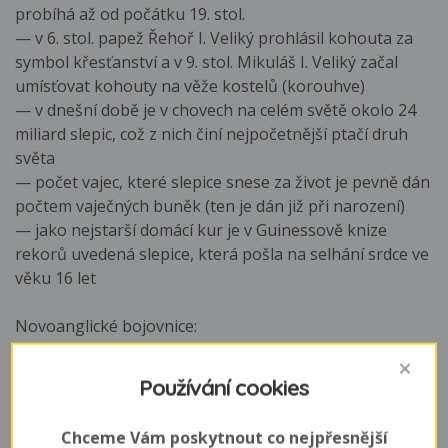
probíhá až od počátku 19. stol.
— v 6. stol. papež Řehoř I. Veliký prohlásil kohouta za
symbol křesťanství a v 9. stol. Mikuláš I. Veliký začal
umísťovat kohouty na věže kostelů (korouhve)
— v dnešní době je v chovech na celém světě okolo 24
miliard slepic, což z nich činí nejpočetnější ptačí druh
světa
— počet vajec, které slepice snese za život je pevně dán
počtem vaječných buněk (ten je dán již při narození)
— jako nejstarší domácí kur je v Guinessově knize
rekorů uvedená slepice, která pošla na selhání srdce ve
věku 16 let
Novoanglické bojovnice:
— vznikly koncem 19. stol. ve velké Británii po zákazu
kohoutích zápasů, v důsledku kterého vzrostl zájem o
Používání cookies
výstavy. Byly vyšlechtěny z indických bojovnic a malajek.
Chceme Vám poskytnout co nejpřesnější