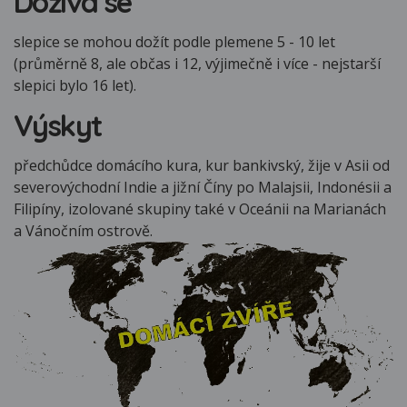
Dožívá se
slepice se mohou dožít podle plemene 5 - 10 let
(průměrně 8, ale občas i 12, výjimečně i více - nejstarší
slepici bylo 16 let).
Výskyt
předchůdce domácího kura, kur bankivský, žije v Asii od
severovýchodní Indie a jižní Číny po Malajsii, Indonésii a
Filipíny, izolované skupiny také v Oceánii na Marianách
a Vánočním ostrově.