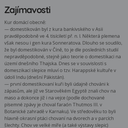
Zajímavosti
Kur domácí obecně:
— domestikován byl z kura bankivského v Asii
pravděpodobně ve 4. tisíciletí př. n. l. Některá plemena
však nesou i gen kura Sonneratova. Dlouho se soudilo,
že byl domestikován v Číně, to je dle posledních studií
nepravděpodobné, stejně jako teorie o domestikaci na
území dnešního Thajska. Dnes se v souvislosti s
domeszikací slepice mluví o tzv. Harappské kultuře v
údolí Indu (dnešní Pákistán).
— první domestikovaní kuři byli údajně chováni k
zápasům, ale již ve Starověkém Egyptě znali chov na
maso a dokonce již i na vejce (podle dochované
písemné zpávy je choval faraón Thutmos III. v
Botanické zahradě v Karnaku). Ve středověku to byli
hlavně okrasní ptáci chovaní na dvorech a v parcích
šlechty. Chov ve velké míře (a také výstavy slepic)