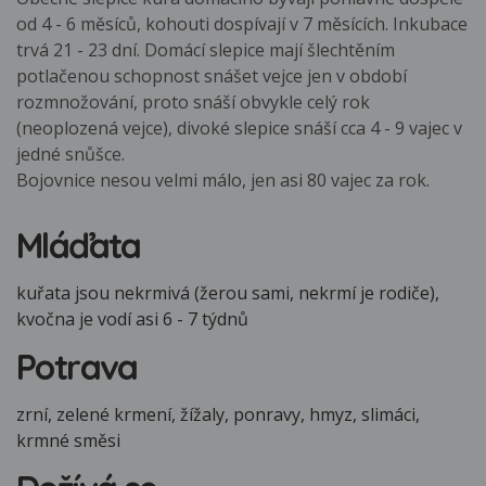
od 4 - 6 měsíců, kohouti dospívají v 7 měsících. Inkubace
trvá 21 - 23 dní. Domácí slepice mají šlechtěním
potlačenou schopnost snášet vejce jen v období
rozmnožování, proto snáší obvykle celý rok
(neoplozená vejce), divoké slepice snáší cca 4 - 9 vajec v
jedné snůšce.
Bojovnice nesou velmi málo, jen asi 80 vajec za rok.
Mláďata
kuřata jsou nekrmivá (žerou sami, nekrmí je rodiče),
kvočna je vodí asi 6 - 7 týdnů
Potrava
zrní, zelené krmení, žížaly, ponravy, hmyz, slimáci,
krmné směsi