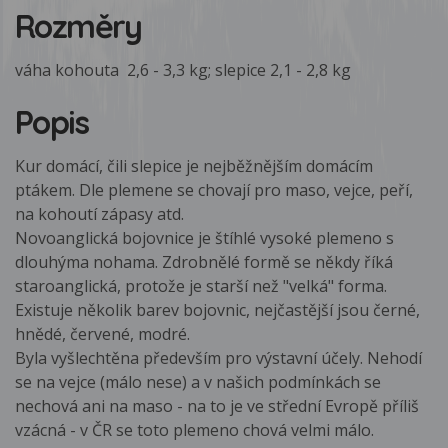
Rozměry
váha kohouta 2,6 - 3,3 kg; slepice 2,1 - 2,8 kg
Popis
Kur domácí, čili slepice je nejběžnějším domácím
ptákem. Dle plemene se chovají pro maso, vejce, peří,
na kohoutí zápasy atd.
Novoanglická bojovnice je štíhlé vysoké plemeno s
dlouhýma nohama. Zdrobnělé formě se někdy říká
staroanglická, protože je starší než "velká" forma.
Existuje několik barev bojovnic, nejčastější jsou černé,
hnědé, červené, modré.
Byla vyšlechtěna především pro výstavní účely. Nehodí
se na vejce (málo nese) a v našich podmínkách se
nechová ani na maso - na to je ve střední Evropě příliš
vzácná - v ČR se toto plemeno chová velmi málo.