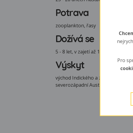
Potrava
zooplankton, řasy
Chcem
Dožívá se
nejrych
5 - 8 let, v zajetí až 15 let
Pro sp
Výskyt
cook
východ Indického a západ Tichého 
severozápadní Austrálie