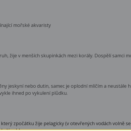
ající mořské akvaristy
h, žije v menších skupinkách mezi korály. Dospělí samci mo
ěny jeskyní nebo dutin, samec je oplodní mlíčím a neustále hl
vykle ihned po vykulení plůdku.
k, který zpočátku žije pelagicky (v otevřených vodách volně se
ladé rybky.