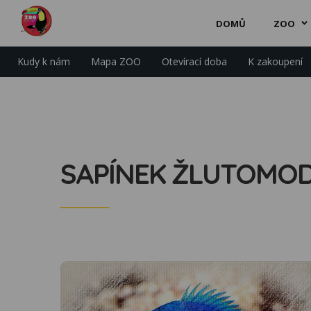
DOMŮ
ZOO
Kudy k nám
Mapa ZOO
Otevírací doba
K zakoupení
SAPÍNEK ŽLUTOMO