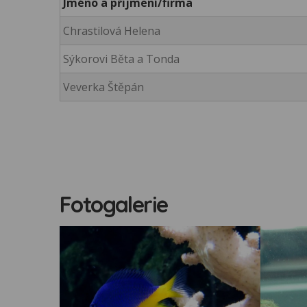
Jméno a příjmení/firma
Chrastilová Helena
Sýkorovi Běta a Tonda
Veverka Štěpán
Fotogalerie