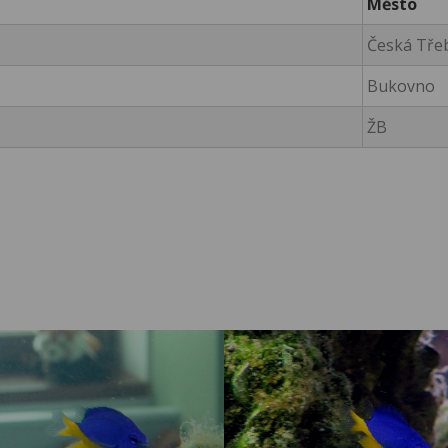
Město
Česká Tře
Bukovno
ŽB