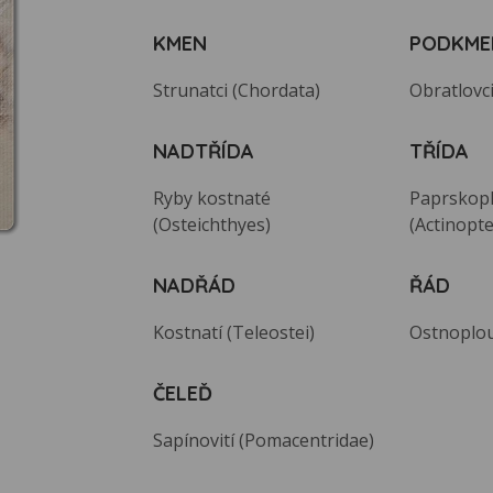
KMEN
PODKME
Strunatci (Chordata)
Obratlovci
NADTŘÍDA
TŘÍDA
Ryby kostnaté
Paprskopl
(Osteichthyes)
(Actinopte
NADŘÁD
ŘÁD
Kostnatí (Teleostei)
Ostnoplou
ČELEĎ
Sapínovití (Pomacentridae)