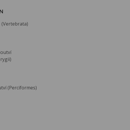
N
 (Vertebrata)
outví
rygii)
tví (Perciformes)