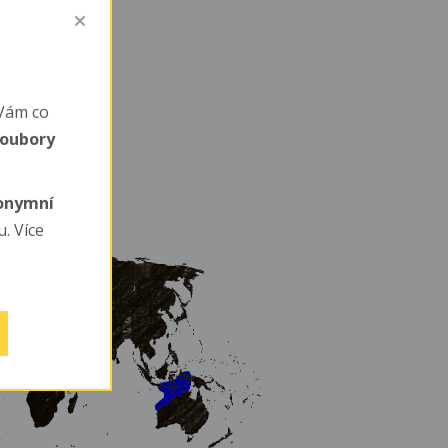
Vám co
soubory
nonymní
. Více