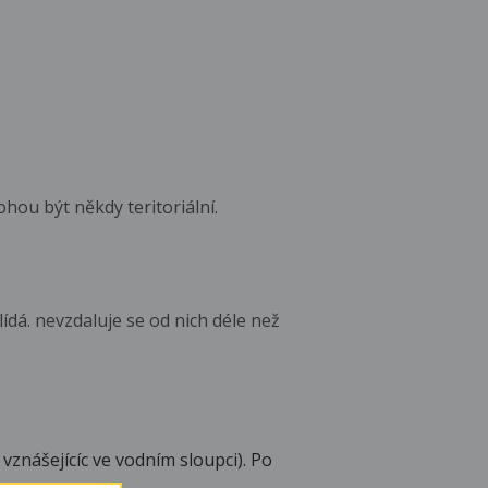
hou být někdy teritoriální.
ídá. nevzdaluje se od nich déle než
 vznášejícíc ve vodním sloupci). Po