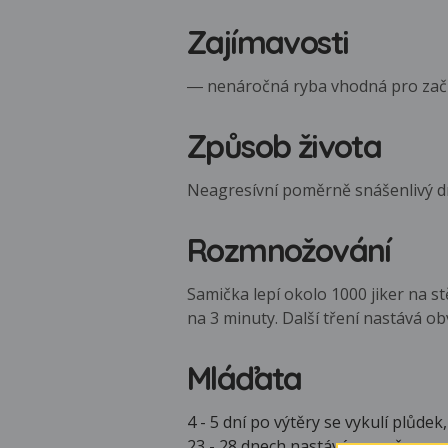
Zajímavosti
― nenáročná ryba vhodná pro začín
Způsob života
Neagresívní poměrně snášenlivý dru
Rozmnožování
Samička lepí okolo 1000 jiker na st
na 3 minuty. Další tření nastává ob
Mláďata
4 - 5 dní po výtěry se vykulí plůde
23 - 28 dnech nastává proměna v m