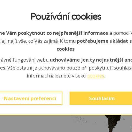
Používání cookies
e Vám poskytnout co nejpřesnější informace
a pomoci 
leji najít vše, co Vás zajímá. K tomu
potřebujeme ukládat 
cookies
.
rávné fungování webu
uchováváme jen ty nejnutnější a
ies
. Vše ostatní je uchováváno pouze při poskytnutí souhlasu
informací naleznete v sekci
cookies
.
oceánu - okolo Indonésie a
Nastavení preferencí
Souhlasím