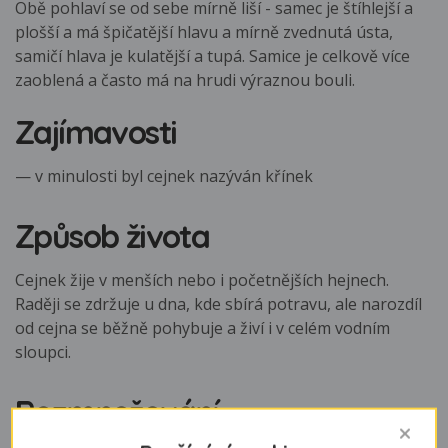
Obě pohlaví se od sebe mírně liší - samec je štíhlejší a
plošší a má špičatější hlavu a mírně zvednutá ústa,
samičí hlava je kulatější a tupá. Samice je celkově více
zaoblená a často má na hrudi výraznou bouli.
Zajímavosti
— v minulosti byl cejnek nazýván křínek
Způsob života
Cejnek žije v menších nebo i početnějších hejnech.
Raději se zdržuje u dna, kde sbírá potravu, ale narozdíl
od cejna se běžně pohybuje a živí i v celém vodním
sloupci.
Rozmnožování