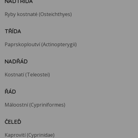
NADTŘÍDA
Ryby kostnaté (Osteichthyes)
TŘÍDA
Paprskoploutví (Actinopterygii)
NADŘÁD
Kostnatí (Teleostei)
ŘÁD
Máloostní (Cypriniformes)
ČELEĎ
Kaprovití (Cyprinidae)