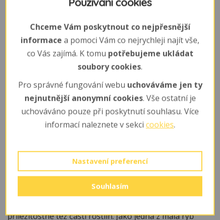
Používání cookies
Tření probíhá od května do července. Občas kvůli němu
ryby migrují na kratší vzdálenosti. Velmi často se vytírá
Chceme Vám poskytnout co nejpřesnější
společně s dalšími kaprovitými druhy.
Samice klade 10 - 80 tisíc poměrně velkých (2 mm) jiker.
informace
a pomoci Vám co nejrychleji najít vše,
Vytírá se na vodní a potopené přípobřežní
co Vás zajímá. K tomu
potřebujeme ukládat
rostliny, někdy najednou, jindy až ve třech dávkách.
soubory cookies
.
Pohlavní dospělost nastává okolo 4 let. Často se kříží s
Pro správné fungování webu
uchováváme jen ty
ostatními kaprovitými rybami (plotice, perlín, cejn).
nejnutnější anonymní cookies
. Vše ostatní je
uchováváno pouze při poskytnutí souhlasu. Více
Mláďata
informací naleznete v sekci
cookies
.
Plůdek se líhne v ohromném množství, ale jen část z něj
přežije delší dobu, jelikož již při líhnutí opodál čekají
zástupy hladových okounů, candátů, štik atd.
Nastavení preferencí
Potrava
Souhlasím
Bentos (larvy vodního hmyzu apod.), plankton,
příležitostně též části rostlin. Jako jedna z mála ryb