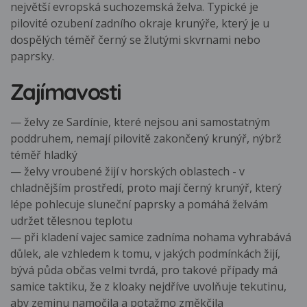
největší evropská suchozemská želva. Typické je
pilovité ozubení zadního okraje krunýře, který je u
dospělých téměř černý se žlutými skvrnami nebo
paprsky.
Zajímavosti
— želvy ze Sardínie, které nejsou ani samostatným
poddruhem, nemají pilovitě zakončený krunýř, nýbrž
téměř hladký
— želvy vroubené žijí v horských oblastech - v
chladnějším prostředí, proto mají černý krunýř, který
lépe pohlecuje sluneční paprsky a pomáhá želvám
udržet tělesnou teplotu
— při kladení vajec samice zadníma nohama vyhrabává
důlek, ale vzhledem k tomu, v jakých podmínkách žijí,
bývá půda občas velmi tvrdá, pro takové případy má
samice taktiku, že z kloaky nejdříve uvolňuje tekutinu,
aby zeminu namočila a potažmo změkčila