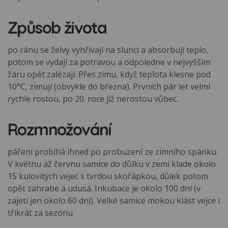
Způsob života
po ránu se želvy vyhřívají na slunci a absorbují teplo,
potom se vydají za potravou a odpoledne v nejvyšším
žáru opět zalézají. Přes zimu, když teplota klesne pod
10°C, zimují (obvykle do března). Prvních pár let velmi
rychle rostou, po 20. roce již nerostou vůbec.
Rozmnožování
páření probíhá ihned po probuzení ze zimního spánku.
V květnu až červnu samice do důlku v zemi klade okolo
15 kulovitých vejec s tvrdou skořápkou, důlek potom
opět zahrabe a udusá. Inkubace je okolo 100 dní (v
zajetí jen okolo 60 dní). Velké samice mokou klást vejce i
třikrát za sezónu