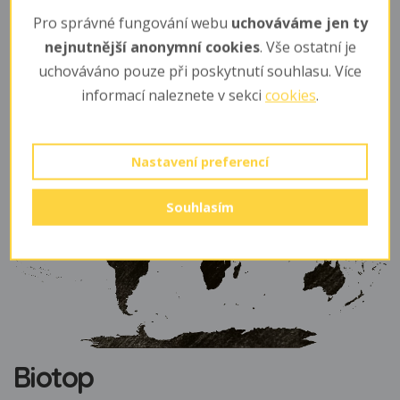
Výskyt
Pro správné fungování webu
uchováváme jen ty
nejnutnější anonymní cookies
. Vše ostatní je
jižní Řecko od Peloponésu k Olympu a ostrovy Skyros,
uchováváno pouze při poskytnutí souhlasu. Více
Poros a několik dalších ostrůvků (dříve i na Krétě),
několik izolovaných lokalit v Albánii a v Itálii, včetně
informací naleznete v sekci
cookies
.
Sardínie a Sicílie (kde ale s největší pravděpodobností
není původní)
Nastavení preferencí
Souhlasím
Biotop