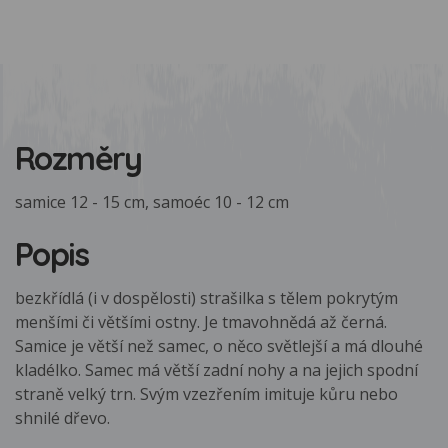
Rozměry
samice 12 - 15 cm, samoéc 10 - 12 cm
Popis
bezkřídlá (i v dospělosti) strašilka s tělem pokrytým
menšími či většími ostny. Je tmavohnědá až černá.
Samice je větší než samec, o něco světlejší a má dlouhé
kladélko. Samec má větší zadní nohy a na jejich spodní
straně velký trn. Svým vzezřením imituje kůru nebo
shnilé dřevo.