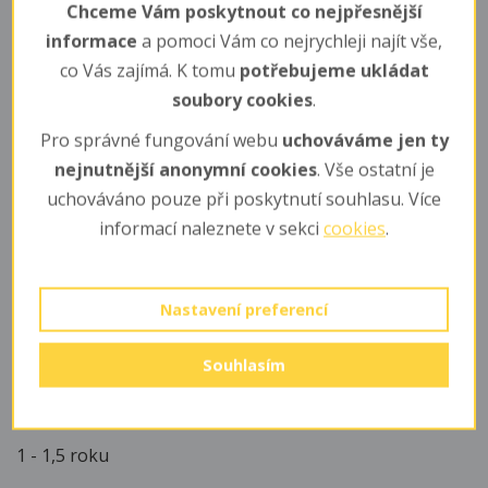
Chceme Vám poskytnout co nejpřesnější
(nepohlavního rozmnožování bez oplození vajíček
informace
a pomoci Vám co nejrychleji najít vše,
samčí pohlavní buňkou). Plodem takového
co Vás zajímá. K tomu
potřebujeme ukládat
rozmnožování jsou jedinci jen samičího pohlaví.
soubory cookies
.
Mláďata
Pro správné fungování webu
uchováváme jen ty
nejnutnější anonymní cookies
. Vše ostatní je
Po 3 - 6 měsících se z vajíček líhnou světle hnědé a 2 cm
uchováváno pouze při poskytnutí souhlasu. Více
dlouhé larvy zvané nymfy. Postupným svlékáním mění
informací naleznete v sekci
cookies
.
svou barvu na světle zelenou až tmavo hnědou. Po 4 - 6
měsících se měni na dospělé jedince.
Potrava
Nastavení preferencí
listy
Souhlasím
Dožívá se
1 - 1,5 roku