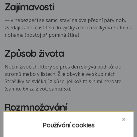
Zajímavosti
― v nebezpečí se samci staví na dva přední páry noh,
zvedají zadní část těla do výšky a hrozí velkýma zadníma
nohama (postoj připomíná štíra)
Způsob života
Noční živočich, který se přes den skrývá pod kůrou
stromů mebo v listech. Žije obvykle ve skupinách.
Strašilky se svlékají z kůže, jelikož ta s nimi neroste
(samice 6x za život, samci 5x).
Rozmnožování
Samice klade do písku 3 - 6 hnědých nebo šedých
Používání cookies
válcovitých vajíček (celkem maximálně 60). Pokud není k
dispozici samec, je samice schopná partenogeneze