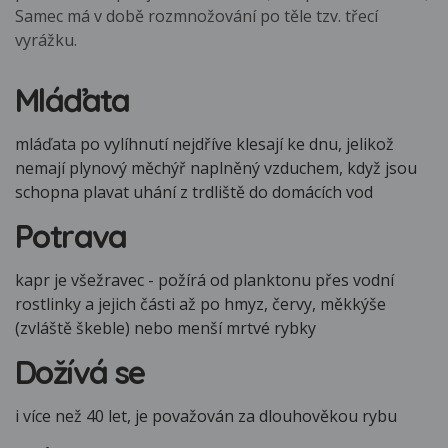
Samec má v době rozmnožování po těle tzv. třecí
vyrážku.
Mláďata
mláďata po vylíhnutí nejdříve klesají ke dnu, jelikož
nemají plynový měchýř naplněný vzduchem, když jsou
schopna plavat uhání z trdliště do domácích vod
Potrava
kapr je všežravec - požírá od planktonu přes vodní
rostlinky a jejich části až po hmyz, červy, měkkýše
(zvláště škeble) nebo menší mrtvé rybky
Dožívá se
i více než 40 let, je považován za dlouhověkou rybu