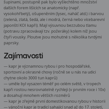
šupinami, postupně pak bylo vyšlechtěno množství
dalších forem lišících se anatomicky (např.
vysokohřbetý), ošupeněním (lysec, naháč atd.) i barvou
(zelená, zlatá, šedá, ale i modrá, černá nebo vícebarevní
japonští KOI kapři). Mají výsuvnou bezzubou tlamu
(potravu zpracovávají tzv. požeráky) kolem níž jsou
čtyři vousky. Ploutve jsou mohutné s několika tvrdými
paprsky.
Zajímavosti
— kapr je významnou rybou i pro hospodářské,
sportovní a okrasné chovy (ročně se u nás na udici
chytne okolo 3000 tun kaprů)
— uměle byl vysazen téměř po celém světě, v tropech
kapři rostou nesrovnatelně rychleji (v prvním roce i 10x)
a dosahují mnohem větších rozměrů
— kapr je zřejmě první domestikovanou rybou v historii
— vánoční kapr je tradicí sahající snad až do 17. století,