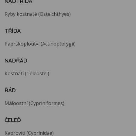
NADTŘÍDA
Ryby kostnaté (Osteichthyes)
TŘÍDA
Paprskoploutví (Actinopterygii)
NADŘÁD
Kostnatí (Teleostei)
ŘÁD
Máloostní (Cypriniformes)
ČELEĎ
Kaprovití (Cyprinidae)