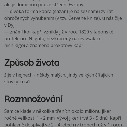
ale je doménou pouze střední Evropy
— divoká forma kapra (sazan) je na seznamu zvířat
ohrožených vyhubením (v tzv. Červené knize), u nás žije
v Dyji
— známí koi kapři vznikly již v roce 1820 v Japonské
prefektuře Niigata, nezkrácený název však zní
nishikigoi a znamená brokátový kapr
Způsob života
žije v hejnech - někdy malých, jindy velkých čítajících
stovky kusů
Rozmnožování
Samice klade v několika třeních okolo miliónu jiker
ročně velikosti 1 - 2 mm. Vývoj jiker trvá 3 - 5 dnů. Kapři
pohlavně dospívají ve 2 - 4 letech (v tropech už v 1 roce).