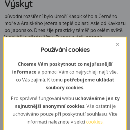
Výskyt
původní rozšíření bylo úmoří Kaspického a Černého
moře a Aralského jezera a teplé oblasti Asie od Kavkazu
po Japonsko. Dnes žije prakticky téměř po celém světě.
V oblibě je především v Evropě a Asii, naopak
zatracovaným je v USA a extrémně nebezpečným
Používání cookies
invazívním druhem je v Austrálii.
Chceme Vám poskytnout co nejpřesnější
informace
a pomoci Vám co nejrychleji najít vše,
co Vás zajímá. K tomu
potřebujeme ukládat
soubory cookies
.
Pro správné fungování webu
uchováváme jen ty
nejnutnější anonymní cookies
. Vše ostatní je
uchováváno pouze při poskytnutí souhlasu. Více
informací naleznete v sekci
cookies
.
Biotop