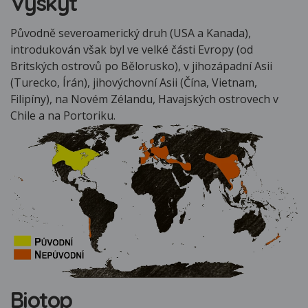
Výskyt
Původně severoamerický druh (USA a Kanada),
introdukován však byl ve velké části Evropy (od
Britských ostrovů po Bělorusko), v jihozápadní Asii
(Turecko, Írán), jihovýchovní Asii (Čína, Vietnam,
Filipíny), na Novém Zélandu, Havajských ostrovech v
Chile a na Portoriku.
Biotop