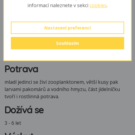
dně, kam klade několik tisíc jiker. Jikry i vykulený plůdek
informací naleznete v sekci
cookies
.
samec hlídá a ochraňuje. Pohlavně dospívá ve 2 - 3
letech.
Nastavení preferencí
Mláďata
Souhlasím
Vylíhlý plůdek je až do rozplavání (asi 12 dnů) střežen
samcem, někdy i oběma rodiči.
Potrava
mladí jedinci se živí zooplanktonem, větší kusy pak
larvami pakomárů a vodního hmyzu, část jídelníčku
tvoří i rostlinná potrava.
Dožívá se
3 - 6 let