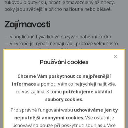
tukovou ploutvičku, hřbet je tmavozelený až hnědý,
boky jsou světlejší a břicho nažloutlé nebo bělavé.
Zajímavosti
— v angličtině bývá lidově nazýván bahenní kočka
— v Evropě jej rybáři nemají rádi, protože velmi často
žere návnady určené cennějším rybám
Používání cookies
Způsob života
Chceme Vám poskytnout co nejpřesnější
Nejaktivnější je za šera nebo v zastíněných vodách. V
informace
a pomoci Vám co nejrychleji najít vše,
zimě nepříjmá potravu.
co Vás zajímá. K tomu
potřebujeme ukládat
soubory cookies
.
Rozmnožování
Pro správné fungování webu
uchováváme jen ty
U nás se rozmnožují v nejteplejších obdobích mezi
nejnutnější anonymní cookies
. Vše ostatní je
květnem a červencem. Samice si staví hnízdo v písčitém
uchováváno pouze při poskytnutí souhlasu. Více