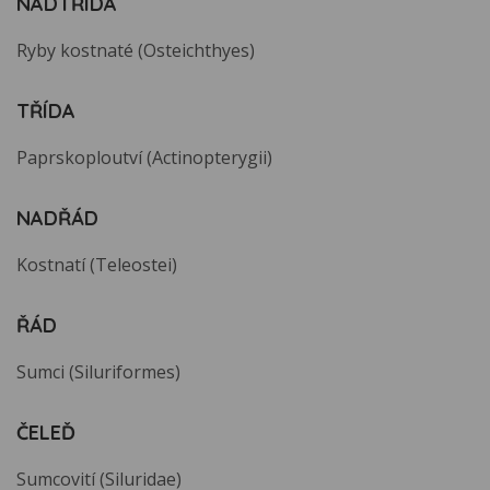
NADTŘÍDA
Ryby kostnaté (Osteichthyes)
TŘÍDA
Paprskoploutví (Actinopterygii)
NADŘÁD
Kostnatí (Teleostei)
ŘÁD
Sumci (Siluriformes)
ČELEĎ
Sumcovití (Siluridae)