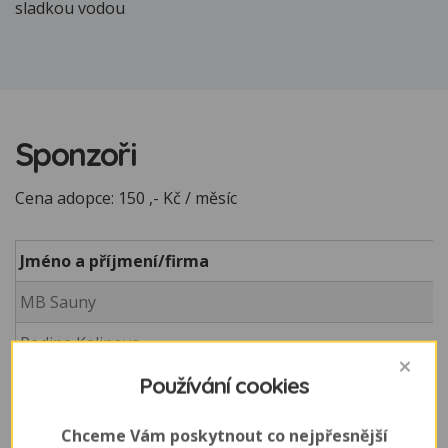
sladkou vodou
Sponzoři
Cena adopce: 150 ,- Kč / měsíc
Jméno a příjmení/firma
MB Sauny
Rodina Kalinova
Používání cookies
Střední zemědělská škola Čáslav, třída 2. A
Vláčilová Lenka
Chceme Vám poskytnout co nejpřesnější