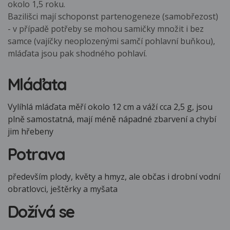
okolo 1,5 roku.
Bazilišci mají schoponst partenogeneze (samobřezost)
- v případě potřeby se mohou samičky množit i bez
samce (vajíčky neoplozenými samčí pohlavní buňkou),
mláďata jsou pak shodného pohlaví.
Mláďata
Vylíhlá mláďata měří okolo 12 cm a váží cca 2,5 g, jsou
plně samostatná, mají méně nápadné zbarvení a chybí
jim hřebeny
Potrava
především plody, květy a hmyz, ale občas i drobní vodní
obratlovci, ještěrky a myšata
Dožívá se