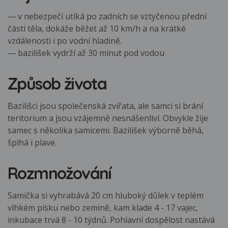
― v nebezpečí utíká po zadních se vztyčenou přední
částí těla, dokáže běžet až 10 km/h a na krátké
vzdálenosti i po vodní hladině.
― bazilišek vydrží až 30 minut pod vodou
Způsob života
Bazilišci jsou společenská zvířata, ale samci si brání
teritorium a jsou vzájemně nesnášenliví. Obvykle žije
samec s několika samicemi. Bazilišek výborně běhá,
šplhá i plave.
Rozmnožování
Samička si vyhrabává 20 cm hluboký důlek v teplém
vlhkém písku nebo zemině, kam klade 4 - 17 vajec,
inkubace trvá 8 - 10 týdnů. Pohlavní dospělost nastává