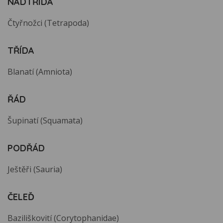
NADTŘÍDA
Čtyřnožci (Tetrapoda)
TŘÍDA
Blanatí (Amniota)
ŘÁD
Šupinatí (Squamata)
PODŘÁD
Ještěři (Sauria)
ČELEĎ
Baziliškovití (Corytophanidae)