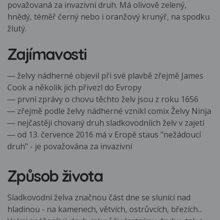
považovaná za invazivní druh. Má olivově zelený,
hnědý, téměř černý nebo i oranžový krunýř, na spodku
žlutý.
Zajímavosti
― želvy nádherné objevil při své plavbě zřejmě James
Cook a několik jich přivezl do Evropy
― první zprávy o chovu těchto želv jsou z roku 1656
― zřejmě podle želvy nádherné vznikl comix Želvy Ninja
― nejčastěji chovaný druh sladkovodníích želv v zajetí
― od 13. července 2016 má v Eropě staus "nežádoucí
druh" - je považována za invazivní
Způsob života
Sladkovodní želva značnou část dne se slunící nad
hladinou - na kamenech, větvích, ostrůvcích, březích...