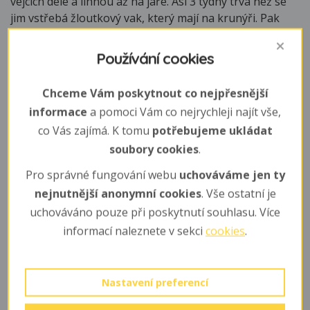
vejcích déle a líhnou až na jaře. Asi 3 týdny trvá než se
jim vstřebá žloutkový vak, který mají na krunýři. Pak
začínají lézt i dovody. Mají zelený 2,5 - 3,5 cm dlouhý
krunýř, žluto zelenou kůži s tmavo zelenými pruhy.
Používání cookies
Potrava
Chceme Vám poskytnout co nejpřesnější
mláďata jsou výhradně masožravá, ale jak stárnou,
informace
a pomoci Vám co nejrychleji najít vše,
přibývá v ptravě i rostlinná složka, dospělé želvy se živí
co Vás zajímá. K tomu
potřebujeme ukládat
ze 60% živočišnou potravou (hmyz, plži, ryby, korýši) a
soubory cookies
.
ze 40% vodními rostlinami. (v zajetí dospělé želvy 3x
Pro správné fungování webu
uchováváme jen ty
týdně, mláďata denně)
nejnutnější anonymní cookies
. Vše ostatní je
Dožívá se
uchováváno pouze při poskytnutí souhlasu. Více
informací naleznete v sekci
cookies
.
více než 40 let
Výskyt
Nastavení preferencí
jihovýchod USA, ale zavlečena byla do mnoha míst