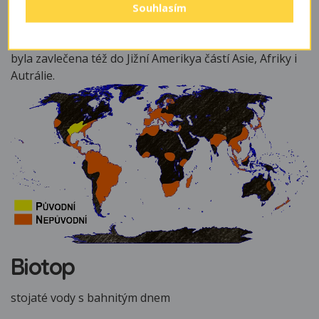
světa, především Evropy (včetně ČR a Slovenska, kde
Souhlasím
vytlačuje želvu bahenní, u nás naštěstí přírodní poměry
neumožňují této želvě zdárné množení). Kromě Evropy
byla zavlečena též do Jižní Amerikya částí Asie, Afriky i
Autrálie.
Biotop
stojaté vody s bahnitým dnem