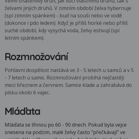
Velmi snášenlivý druh, jak vůči vlastnímu druhu, tak s
želvami jiných druhů. V zimním období želva hybernuje
(spí zimním spánkem) - buď na souši nebo ve vodě
(dokonce i pdo ledem). Když je příliš horké nebo příliš
suché období, kdy vysychá voda, želvy estivují (spí
letním spánkem).
Rozmnožování
Pohlavní dospělost nastává ve 3 - 5 letech u samců a v 5
- 7 letech u samic. Rozmnožování probíhá nejčastěji
mezi březnem a červnem. Samice klade a zahrabává do
písku okolo 6 vajec.
Mláďata
Mláďata se líhnou po 60 - 90 dnech. Pokud byla vejce
snesena na podzim, malé želvy často "přečkávají" ve