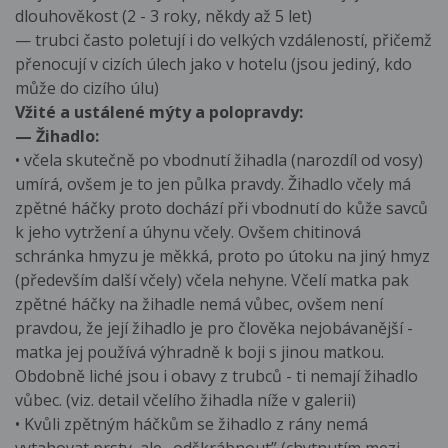
dlouhověkost (2 - 3 roky, někdy až 5 let)
— trubci často poletují i do velkých vzdáleností, přičemž
přenocují v cizích úlech jako v hotelu (jsou jediný, kdo
může do cizího úlu)
Vžité a ustálené mýty a polopravdy:
— Žihadlo:
• včela skutečně po vbodnutí žihadla (narozdíl od vosy)
umírá, ovšem je to jen půlka pravdy. Žihadlo včely má
zpětné háčky proto dochází při vbodnutí do kůže savců
k jeho vytržení a úhynu včely. Ovšem chitinová
schránka hmyzu je měkká, proto po útoku na jiný hmyz
(především další včely) včela nehyne. Včelí matka pak
zpětné háčky na žihadle nemá vůbec, ovšem není
pravdou, že její žihadlo je pro člověka nejobávanější -
matka jej používá výhradně k boji s jinou matkou.
Obdobně liché jsou i obavy z trubců - ti nemají žihadlo
vůbec. (viz. detail včelího žihadla níže v galerii)
• Kvůli zpětným háčkům se žihadlo z rány nemá