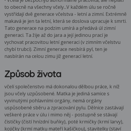
• Včela je bezpochyb abnormálně pracovitá, ale neplatí
to obecně na všechny včely...V každém úlu se ročně
vystřídají dvě generace včelstva - letní a zimní. Extrémně
makavá je jen ta letní, která se doslova upracuje k smrti.
Tato generace na podzim umírá a předává úl zimní
generaci. Ta žije až do jara a její jedinou prací je
vychovat pracovitou letní generaci (v zimním včelstvu
chybí trubci). Zimní generace nesbírá pyl, ten je
nasbírán na celou zimu již generací letní.
Způsob života
včelí společenstvo má dokonalou dělbou práce, k níž
jsou včely uzpůsobené. Matka je jediná samice s
vyvinutými pohlavními orgány, nemá orgány
uspůsobené sběru a zpracování pylu. Dělnice zastávají
veškeré práce v úlu i mimo něj - postupně se stávají
čističky (čistí hnízdní buňky), poté krmičky (krmí larvy),
kojičky (krmí matku mateří kašičkou), stavitelky (staví