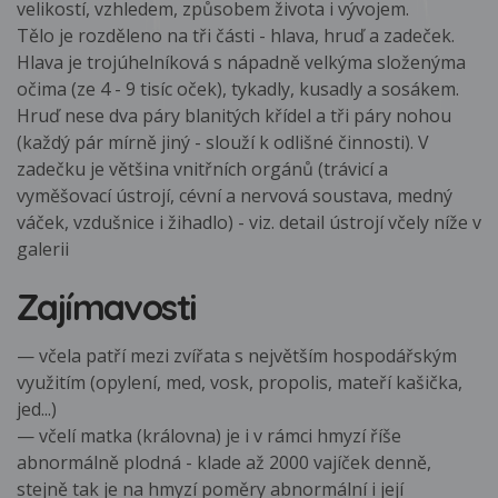
velikostí, vzhledem, způsobem života i vývojem.
Tělo je rozděleno na tři části - hlava, hruď a zadeček.
Hlava je trojúhelníková s nápadně velkýma složenýma
očima (ze 4 - 9 tisíc oček), tykadly, kusadly a sosákem.
Hruď nese dva páry blanitých křídel a tři páry nohou
(každý pár mírně jiný - slouží k odlišné činnosti). V
zadečku je většina vnitřních orgánů (trávicí a
vyměšovací ústrojí, cévní a nervová soustava, medný
váček, vzdušnice i žihadlo) - viz. detail ústrojí včely níže v
galerii
Zajímavosti
— včela patří mezi zvířata s největším hospodářským
využitím (opylení, med, vosk, propolis, mateří kašička,
jed...)
— včelí matka (královna) je i v rámci hmyzí říše
abnormálně plodná - klade až 2000 vajíček denně,
stejně tak je na hmyzí poměry abnormální i její