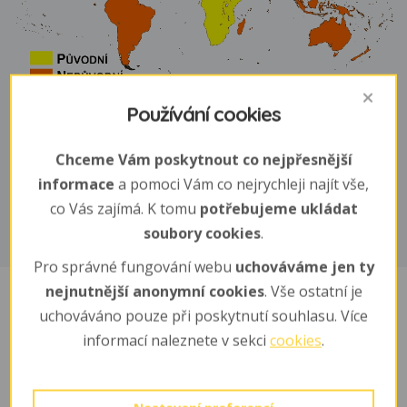
Používání cookies
Biotop
Chceme Vám poskytnout co nejpřesnější
divoká včelstva obývyjí dutiny stromů v místech s
informace
a pomoci Vám co nejrychleji najít vše,
dotatkem kvetoucích rostlin
co Vás zajímá. K tomu
potřebujeme ukládat
soubory cookies
.
Pro správné fungování webu
uchováváme jen ty
nejnutnější anonymní cookies
. Vše ostatní je
uchováváno pouze při poskytnutí souhlasu. Více
Sponzoři
informací naleznete v sekci
cookies
.
Cena adopce: 60 ,- Kč / měsíc (celé včelstvo)