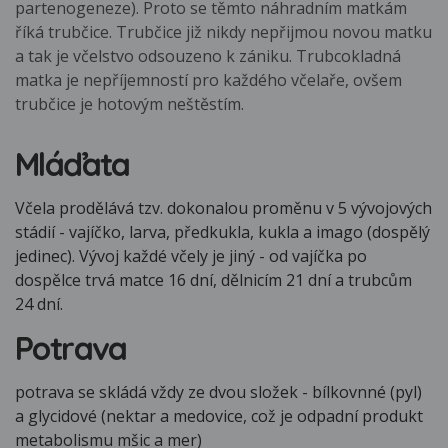
partenogeneze). Proto se těmto náhradním matkám
říká trubčice. Trubčice již nikdy nepřijmou novou matku
a tak je včelstvo odsouzeno k zániku. Trubcokladná
matka je nepříjemností pro každého včelaře, ovšem
trubčice je hotovým neštěstím.
Mláďata
Včela prodělává tzv. dokonalou proměnu v 5 vývojových
stádií - vajíčko, larva, předkukla, kukla a imago (dospělý
jedinec). Vývoj každé včely je jiný - od vajíčka po
dospělce trvá matce 16 dní, dělnicím 21 dní a trubcům
24 dní.
Potrava
potrava se skládá vždy ze dvou složek - bílkovnné (pyl)
a glycidové (nektar a medovice, což je odpadní produkt
metabolismu mšic a mer)