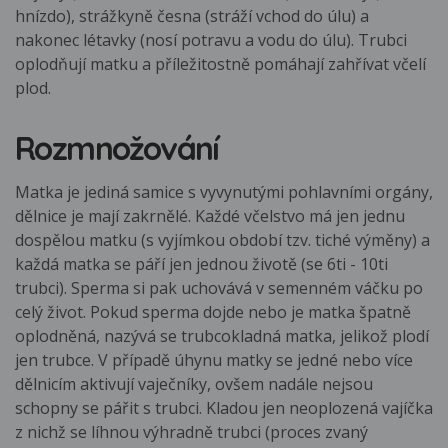
hnízdo), strážkyně česna (stráží vchod do úlu) a
nakonec létavky (nosí potravu a vodu do úlu). Trubci
oplodňují matku a příležitostně pomáhají zahřívat včelí
plod.
Rozmnožování
Matka je jediná samice s vyvynutými pohlavními orgány,
dělnice je mají zakrnělé. Každé včelstvo má jen jednu
dospělou matku (s vyjímkou období tzv. tiché výměny) a
každá matka se páří jen jednou životě (se 6ti - 10ti
trubci). Sperma si pak uchovává v semenném váčku po
celý život. Pokud sperma dojde nebo je matka špatně
oplodněná, nazývá se trubcokladná matka, jelikož plodí
jen trubce. V případě úhynu matky se jedné nebo více
dělnicím aktivují vaječníky, ovšem nadále nejsou
schopny se pářit s trubci. Kladou jen neoplozená vajíčka
z nichž se líhnou výhradně trubci (proces zvaný