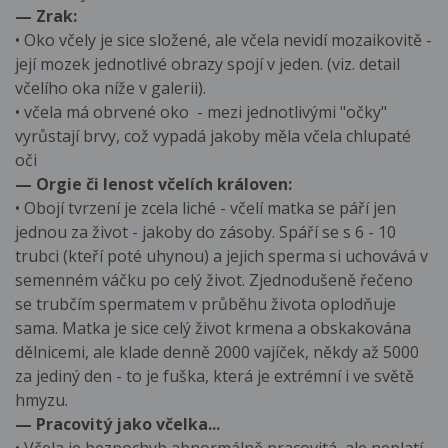
— Zrak:
• Oko včely je sice složené, ale včela nevidí mozaikovitě -
její mozek jednotlivé obrazy spojí v jeden. (viz. detail
včelího oka níže v galerii).
• včela má obrvené oko - mezi jednotlivými "očky"
vyrůstají brvy, což vypadá jakoby měla včela chlupaté
oči
— Orgie či lenost včelích královen:
• Obojí tvrzení je zcela liché - včelí matka se páří jen
jednou za život - jakoby do zásoby. Spáří se s 6 - 10
trubci (kteří poté uhynou) a jejich sperma si uchovává v
semenném váčku po celý život. Zjednodušeně řečeno
se trubčím spermatem v průběhu života oplodňuje
sama. Matka je sice celý život krmena a obskakována
dělnicemi, ale klade denně 2000 vajíček, někdy až 5000
za jediný den - to je fuška, která je extrémní i ve světě
hmyzu.
— Pracovitý jako včelka...