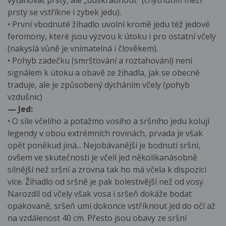
vytahovat prsty, ale „odškrábnout” (chytnutím mezi
prsty se vstříkne i zybek jedu).
• První vbodnuté žihadlo uvolní kromě jedu též jedové
feromony, které jsou výzvou k útoku i pro ostatní včely
(nakyslá vůně je vnímatelná i člověkem).
• Pohyb zadečku (smršťování a roztahování) není
signálem k útoku a obavě ze žihadla, jak se obecně
traduje, ale je způsobený dýcháním včely (pohyb
vzdušnic)
— Jed:
• O síle včelího a potažmo vosího a sršního jedu kolují
legendy v obou extrémních rovinách, prvada je však
opět poněkud jiná... Nejobávanější je bodnutí sršní,
ovšem ve skutečnosti je včelí jed několikanásobně
silnější než sršní a zrovna tak ho má včela k dispozici
více. Žihadlo od sršně je pak bolestivější než od vosy.
Narozdíl od včely však vosa i sršeň dokáže bodat
opakovaně, sršeň umí dokonce vstříknout jed do očí až
na vzdálenost 40 cm. Přesto jsou obavy ze sršní