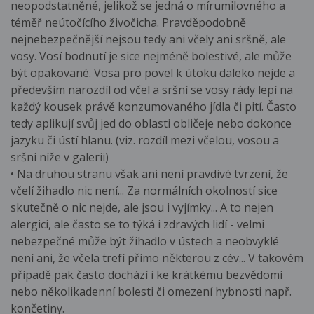
neopodstatněné, jelikož se jedná o mírumilovného a
téměř neútočícího živočicha. Pravděpodobně
nejnebezpečnější nejsou tedy ani včely ani sršně, ale
vosy. Vosí bodnutí je sice nejméně bolestivé, ale může
být opakované. Vosa pro povel k útoku daleko nejde a
především narozdíl od včel a sršní se vosy rády lepí na
každý kousek právě konzumovaného jídla či pití. Často
tedy aplikují svůj jed do oblasti obličeje nebo dokonce
jazyku či ústí hlanu. (viz. rozdíl mezi včelou, vosou a
sršní níže v galerii)
• Na druhou stranu však ani není pravdivé tvrzení, že
včelí žihadlo nic není... Za normálních okolností sice
skutečně o nic nejde, ale jsou i vyjímky... A to nejen
alergici, ale často se to týká i zdravých lidí - velmi
nebezpečné může být žihadlo v ústech a neobvyklé
není ani, že včela trefí přímo některou z cév... V takovém
případě pak často dochází i ke krátkému bezvědomí
nebo několikadenní bolesti či omezení hybnosti např.
končetiny.