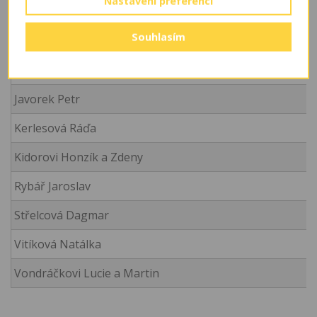
Nastavení preferencí
Jméno a příjmení/firma
Souhlasím
Barešová Milena
Hrdličkovi Eliška, Ondra a Lenka
Javorek Petr
Kerlesová Ráďa
Kidorovi Honzík a Zdeny
Rybář Jaroslav
Střelcová Dagmar
Vitíková Natálka
Vondráčkovi Lucie a Martin