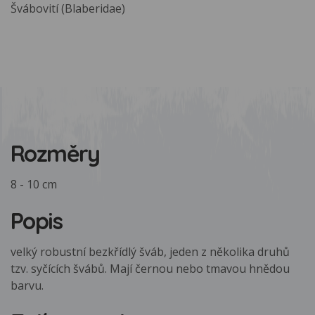
Švábovití (Blaberidae)
Rozměry
8 - 10 cm
Popis
velký robustní bezkřídlý šváb, jeden z několika druhů
tzv. syčících švábů. Mají černou nebo tmavou hnědou
barvu.