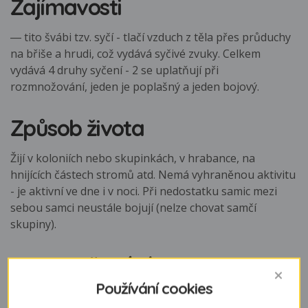
Zajímavosti
― tito švábi tzv. syčí - tlačí vzduch z těla přes průduchy
na břiše a hrudi, což vydává syčivé zvuky. Celkem
vydává 4 druhy syčení - 2 se uplatňují při
rozmnožování, jeden je poplašný a jeden bojový.
Způsob života
Žijí v koloniích nebo skupinkách, v hrabance, na
hnijících částech stromů atd. Nemá vyhraněnou aktivitu
- je aktivní ve dne i v noci. Při nedostatku samic mezi
sebou samci neustále bojují (nelze chovat samčí
skupiny).
Rozmnožování
Používání cookies
Jsou ovoviviparní (vejcoživorodí). Samice po páření