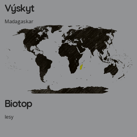
Výskyt
Madagaskar
Biotop
lesy