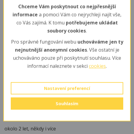
uvnitř těla vytváří ootéku (pouzdro s oplozenými
Chceme Vám poskytnout co nejpřesnější
vajíčky). Vajíčka se inkubují 2 - 6 měsíců (pokud nejsou
informace
a pomoci Vám co nejrychleji najít vše,
příznivé podmínky, jsou schopni pozastavit vývoj).
co Vás zajímá. K tomu
potřebujeme ukládat
soubory cookies
.
Mláďata
Pro správné fungování webu
uchováváme jen ty
Samička rodí 15 - 40 maličkých bílých larev, zvaných
nejnutnější anonymní cookies
. Vše ostatní je
nymfy. První potravou, kterou příjímají je sekret bohatý
uchováváno pouze při poskytnutí souhlasu. Více
na bílkoviny, který po porodu vylučuje samice. Nymfy
informací naleznete v sekci
cookies
.
žijí skrytě, v půdě nebo štěrbinách, 6x se svlékají než se
z nich asi po 6 - 7 měsících stávají dospělci.
Potrava
Nastavení preferencí
plody, části rostlin, organické zbytky
Souhlasím
Dožívá se
okolo 2 let, někdy i více