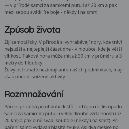
— v přírodě samci za samicemi putují až 20 km a pak
mezi sebou svádí líté boje - někdy i na smrt
Způsob života
Žijí samotářsky. V přírodě si vyhrabávají nory, kde tráví
nejsušší a nejteplejší čáast dne - v hloubce, kde je větší
vlhkost. Taková nora může mít až 30 cm v průměru a 3
metry do hloubky.
Želvy ostruhaté nezimují ani v našich podmínkách, mají
však období snížené aktivity
Rozmnožování
Páření probíhá po období dešťů - od října do listopadu.
Samci za samicemi putují i velmi dlouhé vzdálenosti (až
20 km) a pak o ně svádí souboje (někdy i na smrt). Při
páření samci vydávají hlasité zvuky. Asi dva měsíce po