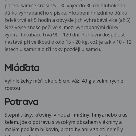
páření samice snáší 15 - 30 vajec do 30 cm hlubokého
důlku vyhrabaného v písku. Hloubení hnízdního důlku
želvě trvá až 5 hodin a obvykle jich vyhrabává více (až 5).
Než vejce snese pečlivě si mezi vyhrabanými důlky
vybírá. Inkubace trvá 90 - 120 dní. Pohlavní dospělost
nastává při velikosti okolo 15 - 20 kg, což je tak v 10 - 12
letech u samic a o tři roky později u samců.
Mláďata
Vylíhlé želvy měří okolo 5 cm, váží 40 g a velmi rychle
rostou
Potrava
Stepní trávy, křoviny, v nouzi i mršiny, hmyz nebo trus
šelem. Jde o potravu s vysokým obsahem vlákniny a
malým podílem bílkovin, proto by ani v zajetí neměly