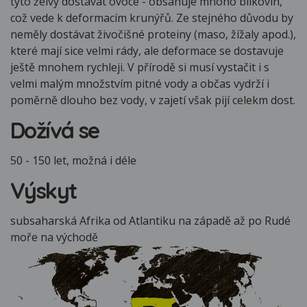
tyto želvy dostávat ovoce - obsahuje mnoho bílkovin,
což vede k deformacím krunýřů. Ze stejného důvodu by
neměly dostávat živočišné proteiny (maso, žížaly apod.),
které mají sice velmi rády, ale deformace se dostavuje
ještě mnohem rychleji. V přírodě si musí vystačit i s
velmi malým množstvím pitné vody a občas vydrží i
poměrně dlouho bez vody, v zajetí však pijí celekm dost.
Dožívá se
50 - 150 let, možná i déle
Výskyt
subsaharská Afrika od Atlantiku na západě až po Rudé
moře na východě