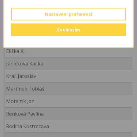
Jméno a příjmení/firma
Čech Filip
Nastavení preferencí
Dókovky
Souhlasím
Elicer Štěpán
Eliška K.
Janíčková Kačka
Krajl Jaroslav
Martínek Tobiáš
Motejzík Jan
Renková Pavlína
Rodina Kostrecova