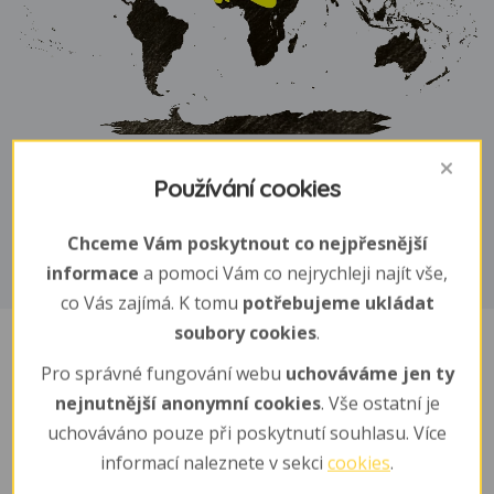
Biotop
Používání cookies
suché stepi, polopouště nebo křovinaté oblasti
Chceme Vám poskytnout co nejpřesnější
informace
a pomoci Vám co nejrychleji najít vše,
co Vás zajímá. K tomu
potřebujeme ukládat
soubory cookies
.
Sponzoři
Pro správné fungování webu
uchováváme jen ty
nejnutnější anonymní cookies
. Vše ostatní je
Cena adopce: 80 ,- Kč / měsíc
uchováváno pouze při poskytnutí souhlasu. Více
informací naleznete v sekci
cookies
.