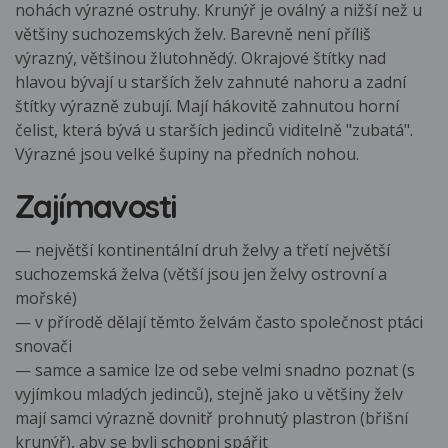
nohách výrazné ostruhy. Krunýř je oválný a nižší než u
většiny suchozemských želv. Barevně není příliš
výrazný, většinou žlutohnědý. Okrajové štítky nad
hlavou bývají u starších želv zahnuté nahoru a zadní
štítky výrazně zubují. Mají hákovitě zahnutou horní
čelist, která bývá u starších jedinců viditelně "zubatá".
Výrazné jsou velké šupiny na předních nohou.
Zajímavosti
— největší kontinentální druh želvy a třetí největší
suchozemská želva (větší jsou jen želvy ostrovní a
mořské)
​— v přírodě dělají těmto želvám často společnost ptáci
snovači
— samce a samice lze od sebe velmi snadno poznat (s
vyjímkou mladých jedinců), stejně jako u většiny želv
mají samci výrazně dovnitř prohnutý plastron (břišní
krunýř), aby se byli schopni spářit