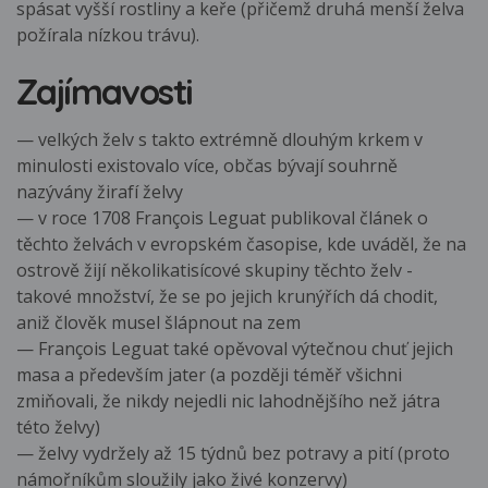
spásat vyšší rostliny a keře (přičemž druhá menší želva
požírala nízkou trávu).
Zajímavosti
— velkých želv s takto extrémně dlouhým krkem v
minulosti existovalo více, občas bývají souhrně
nazývány žirafí želvy
— v roce 1708 François Leguat publikoval článek o
těchto želvách v evropském časopise, kde uváděl, že na
ostrově žijí několikatisícové skupiny těchto želv -
takové množství, že se po jejich krunýřích dá chodit,
aniž člověk musel šlápnout na zem
— François Leguat také opěvoval výtečnou chuť jejich
masa a především jater (a později téměř všichni
zmiňovali, že nikdy nejedli nic lahodnějšího než játra
této želvy)
— želvy vydržely až 15 týdnů bez potravy a pití (proto
námořníkům sloužily jako živé konzervy)