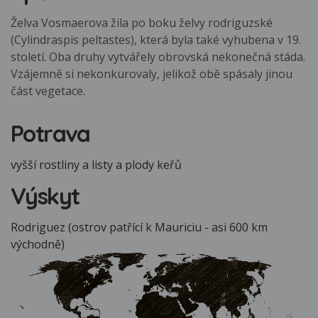
Želva Vosmaerova žila po boku želvy rodriguzské
(Cylindraspis peltastes), která byla také vyhubena v 19.
století. Oba druhy vytvářely obrovská nekonečná stáda.
Vzájemně si nekonkurovaly, jelikož obě spásaly jinou
část vegetace.
Potrava
vyšší rostliny a listy a plody keřů
Výskyt
Rodriguez (ostrov patřící k Mauriciu - asi 600 km
východně)