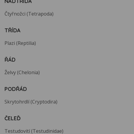
NADTŘÍDA
Čtyřnožci (Tetrapoda)
TŘÍDA
Plazi (Reptilia)
ŘÁD
Želvy (Chelonia)
PODŘÁD
Skrytohrdlí (Cryptodira)
ČELEĎ
Testudovití (Testudinidae)