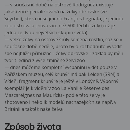
— v současné době na ostrově Rodriguez existuje
jakási zoo specializovaná na želvy obrovské (ze
Seychel), která nese jméno François Leguata, je jedinou
zoo ostrova a chová více než 500 těchto želv (což je
jedna ze dvou největších skupin světa)
— velké želvy na ostrově šířily semena rostlin, což se v
současné době neděje, proto bylo rozhodnuto vysadit
zde nejbližší příbuzné - želvy obrovské - základ by měli
tvořit jedinci z výše zmíněné želví zoo
— dnes můžeme kompletní vycpaninu vidět pouze v
Pařížském muzeu, celý krunýř má pak Leiden (SRN) a
Vídeň, fragment krunýře je ještě v Londýně. Výborný
exemplář je k vidění v zoo La Vanille Réserve des
Mascareignes na Mauríciu - podle této želvy je
zhotoveno i několik modelů nacházejících se např. v
Británii a taktéž naše želva.
Způsob života