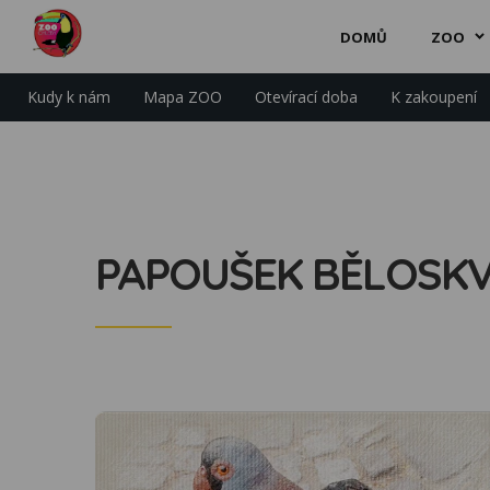
DOMŮ
ZOO
Kudy k nám
Mapa ZOO
Otevírací doba
K zakoupení
PAPOUŠEK BĚLOSK