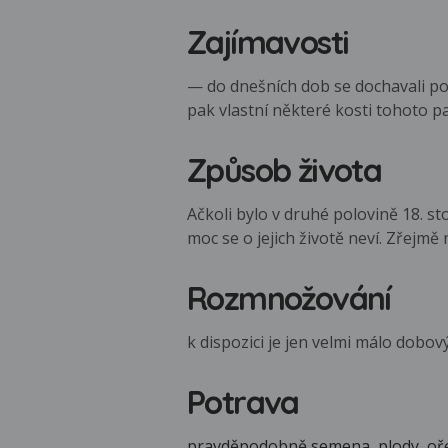
Zajímavosti
— do dnešních dob se dochavali p
pak vlastní některé kosti tohoto p
Způsob života
Ačkoli bylo v druhé polovině 18. st
moc se o jejich životě neví. Zřejmě
Rozmnožování
k dispozici je jen velmi málo dobo
Potrava
pravděpodobně semena, plody, oř