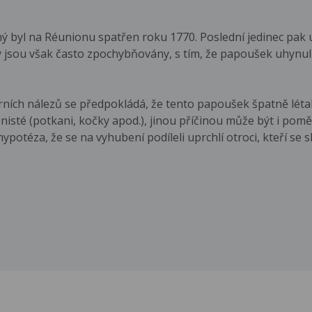
 byl na Réunionu spatřen roku 1770. Poslední jedinec pak uh
jsou však často zpochybňovány, s tím, že papoušek uhynul ji
ních nálezů se předpokládá, že tento papoušek špatně létal
lonisté (potkani, kočky apod.), jinou příčinou může být i pom
ypotéza, že se na vyhubení podíleli uprchlí otroci, kteří se s