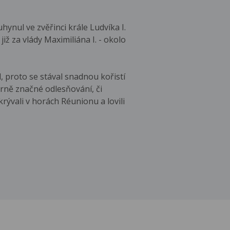
ynul ve zvěřinci krále Ludvíka I.
ž za vlády Maximiliána I. - okolo
, proto se stával snadnou kořistí
ěrně značné odlesňování, či
krývali v horách Réunionu a lovili