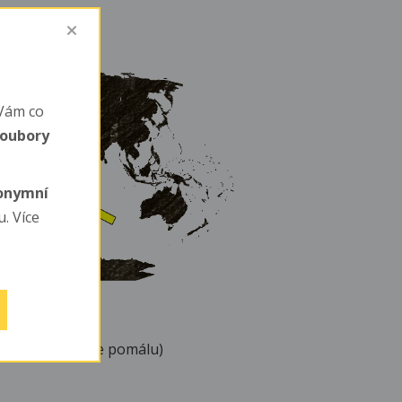
Vám co
soubory
nonymní
. Více
ávách (kterých je pomálu)