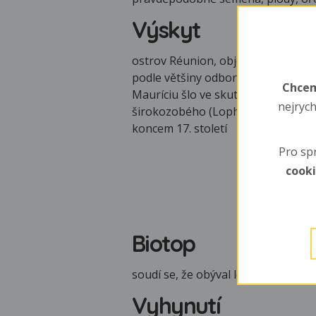
Výskyt
ostrov Réunion, objevují se i tvrzen
podle většiny odborníků je to však 
Chcem
Mauríciu šlo ve skutečnosti o jiný
nejrych
širokozobého (Lophopsittacus maur
koncem 17. století
Pro sp
cook
Biotop
soudí se, že obýval lesy, ale ve s
Vyhynutí