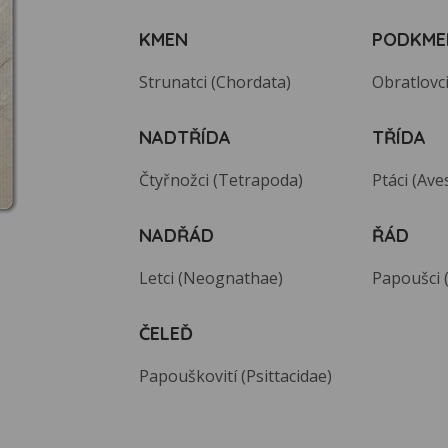
KMEN
PODKME
Strunatci (Chordata)
Obratlovci
NADTŘÍDA
TŘÍDA
Čtyřnožci (Tetrapoda)
Ptáci (Ave
NADŘÁD
ŘÁD
Letci (Neognathae)
Papoušci 
ČELEĎ
Papouškovití (Psittacidae)