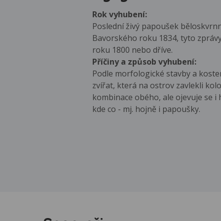
Rok vyhubení:
Poslední živý papoušek běloskvrnný
Bavorského roku 1834, tyto zprávy 
roku 1800 nebo dříve.
Příčiny a způsob vyhubení:
Podle morfologické stavby a koster
zvířat, která na ostrov zavlekli ko
kombinace obého, ale ojevuje se i h
kde co - mj. hojně i papoušky.