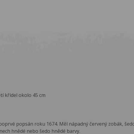
tí křídel okolo 45 cm
 poprvé popsán roku 1674. Měl nápadný červený zobák, šedou
tínech hnědé nebo šedo hnědé barvy.