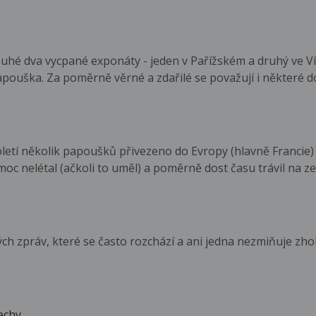
ouhé dva vycpané exponáty - jeden v Pařížském a druhý ve 
apouška. Za poměrně věrné a zdařilé se považují i některé 
oletí několik papoušků přivezeno do Evropy (hlavně Francie) 
 moc nelétal (ačkoli to uměl) a poměrně dost času trávil na ze
vých zpráv, které se často rozchází a ani jedna nezmiňuje zh
echy