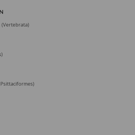
N
 (Vertebrata)
s)
(Psittaciformes)