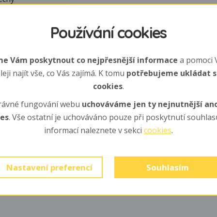
Používání cookies
í, že žil také na Mauríciu,
tvrzení mylné, jelikož na
e Vám poskytnout co nejpřesnější informace
a pomoci 
 druh - papouška
leji najít vše, co Vás zajímá. K tomu
potřebujeme ukládat 
itianus), který vyhynul
cookies
.
rávné fungování webu
uchováváme jen ty nejnutnější a
ies
. Vše ostatní je uchováváno pouze při poskytnutí souhlasu
informací naleznete v sekci
cookies
.
Nastavení preferencí
Souhlasím
kutečnosti neexistuje žádný důkaz, ani zmínka v dobových zpr