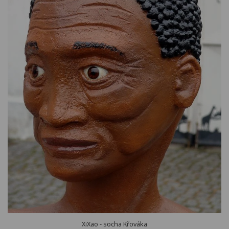
XiXao - socha Křováka