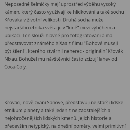
Neposedné šelmičky mají uprostřed výběhu vysoký
kámen, který často využívají ke hlídkování a také sochu
Křováka v životní velikosti. Druhá socha muže
nejstaršího etnika světa je v "kině" mezi výběhem a
ubikací. Ten slouží hlavně pro fotografování a má
představovat známého XiXaa z filmu "Bohové musejí
být šílení", kterého ztvárnil neherec - originální Křovák
N!xau. Bohužel mu návštěvníci často zcizují lahev od
Coca-Coly.
Křováci, nově zvaní Sanové, představují nejstarší lidské
etnikum planety a také jeden z nejzaostalejších a
nejohroženějších lidských kmenů. Jejich historie a
především netypický, na dnešní poměry, velmi primitivní