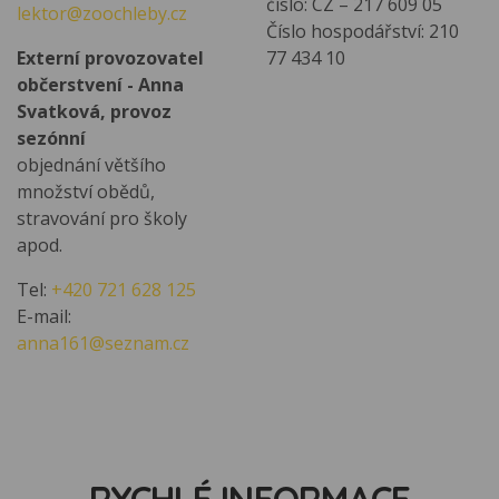
číslo: CZ – 217 609 05
lektor@zoochleby.cz
Číslo hospodářství: 210
Externí provozovatel
77 434 10
občerstvení - Anna
Svatková, provoz
sezónní
objednání většího
množství obědů,
stravování pro školy
apod.
Tel:
+420 721 628 125
E-mail:
anna161@seznam.cz