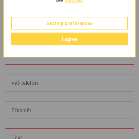
see
cookies
.
Setting preferences
I agree