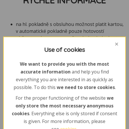
RYCHLÉ INFORMACE
na hl. pokladně s obsluhou možnost platit kartou,
v automatické pokladně pouze hotovostí
občerstvení v provozu o víkendech, platba kartou
i hotově
Use of cookies
DO ZOO SE PSEM: psi mají povolen vstup pouze
do nové části zoo, do staré zoo psi nemohou (ani
We want to provide you with the most
v tašce/přepravce), s sebou platný očkovací
accurate information
and help you find
průkaz
pro více informací k návštěvě nahlédněte do sekce
everything you are interested in as quickly as
časté dotazy
, využijte níže uvedené kontakty nebo
possible. To do this
we need to store cookies
.
formulář
For the proper functioning of the website
we
only store the most necessary anonymous
cookies
. Everything else is only stored if consent
is given. For more information, please
NECHTE NÁM
VZKAZ