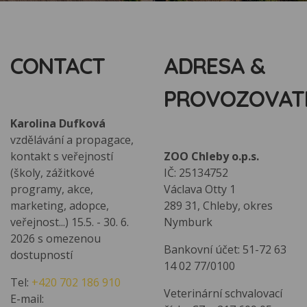
CONTACT
ADRESA &
PROVOZOVAT
Karolina Dufková
vzdělávání a propagace,
kontakt s veřejností
ZOO Chleby o.p.s.
(školy, zážitkové
IČ: 25134752
programy, akce,
Václava Otty 1
marketing, adopce,
289 31, Chleby, okres
veřejnost...) 15.5. - 30. 6.
Nymburk
2026 s omezenou
Bankovní účet: 51-72 63
dostupností
14 02 77/0100
Tel:
+420 702 186 910
Veterinární schvalovací
E-mail: